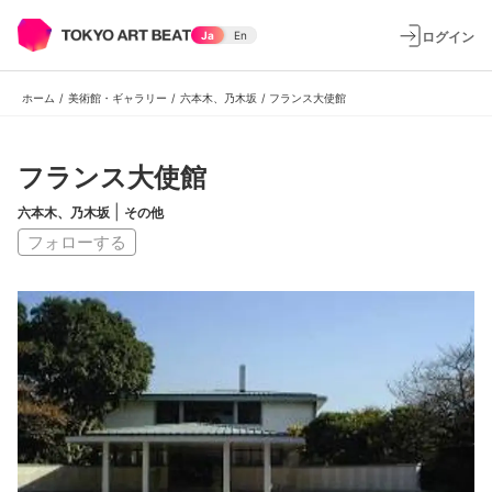
ログイン
Ja
En
ホーム
/
美術館・ギャラリー
/
六本木、乃木坂
/
フランス大使館
フランス大使館
|
六本木、乃木坂
その他
フォローする