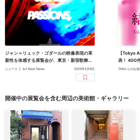
ジャン＝リュック・ゴダールの映像表現の革
【Tokyo 
新性を体感する展覧会が、東京・新宿歌舞伎
表！ 40
町の王城ビルで今夏開催
ーザーのコメ
ニュース
Art Beat News
2025年5月9日
TABからのお
Beat 2
開催中の展覧会を含む周辺の美術館・ギャラリー