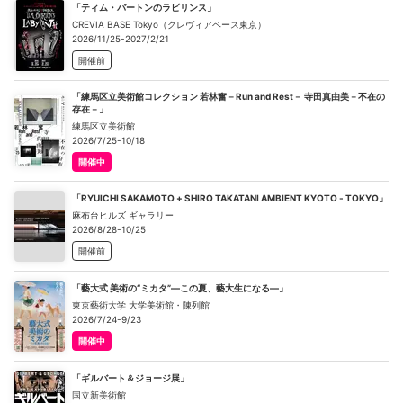
「ティム・バートンのラビリンス」
CREVIA BASE Tokyo（クレヴィアベース東京）
2026/11/25-2027/2/21
開催前
「練馬区立美術館コレクション 若林奮－Run and Rest－ 寺田真由美－不在の
存在－」
練馬区立美術館
2026/7/25-10/18
開催中
「RYUICHI SAKAMOTO + SHIRO TAKATANI AMBIENT KYOTO - TOKYO」
麻布台ヒルズ ギャラリー
2026/8/28-10/25
開催前
「藝大式 美術の“ミカタ”―この夏、藝大生になる―」
東京藝術大学 大学美術館・陳列館
2026/7/24-9/23
開催中
「ギルバート＆ジョージ展」
国立新美術館