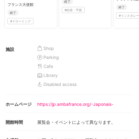
終了
解体のデザイン」
フランス大使館
終了
#
絵画・平面
終了
#
インスタレ
#
ドローイング
Shop
施設
Parking
Cafe
Library
Disabled access
ホームページ
https://jp.ambafrance.org/-Japonais-
開館時間
展覧会・イベントによって異なります。