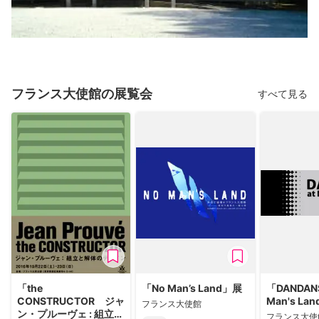
フランス大使館の展覧会
すべて見る
「the
「No Man’s Land」展
「DANDANS
CONSTRUCTOR ジャ
Man's La
フランス大使館
ン・プルーヴェ : 組立と
フランス大使