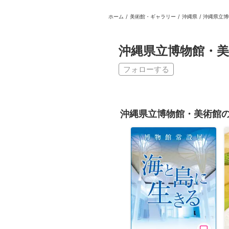
ホーム
/
美術館・ギャラリー
/
沖縄県
/
沖縄県立博
日本
English
語
En
Ja
ログイン
沖縄県立博物館・美
戻る
ホーム
フォローする
ログイン
Instagram
沖縄県立博物館・美術館
X
YouTube
Facebook
LINE
メールマガジン
Tokyo Art Beatとは
会員サービスについて