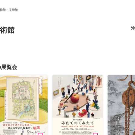
物館・美術館
術館
沖
ニュース/記事
展覧会
の展覧会