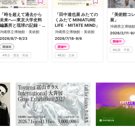
「時を超えて過去から
「田中達也展 みたての
「美術館コ
未来へ―東京大学史料
くみたて MINIATURE
展」
編纂所と琉球の記録・
LIFE・MITATE MIND」
沖縄県立博物
絵図―」
沖縄県立博物館・美術館
沖縄県立博物館・美術館
2026/2/11-9/
2026/8/7-9/23
2026/7/18-9/6
開催中
開催前
開催中
#
絵画・平面
#
考古・歴史・民俗
#
彫刻・立体