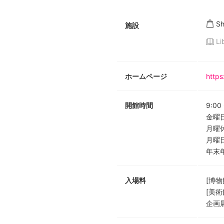
S
施設
Li
ホームページ
https
開館時間
9:00
金曜日
月曜
月曜
年末
入場料
[博物
[美術
企画