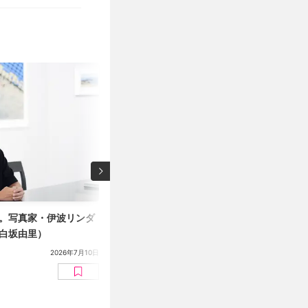
。写真家・伊波リンダ
上原沙也加インタビュー。消えた風景に残る
白坂由里）
縄と台湾を旅する写真
2026年7月10日
インタビュー
白坂由里