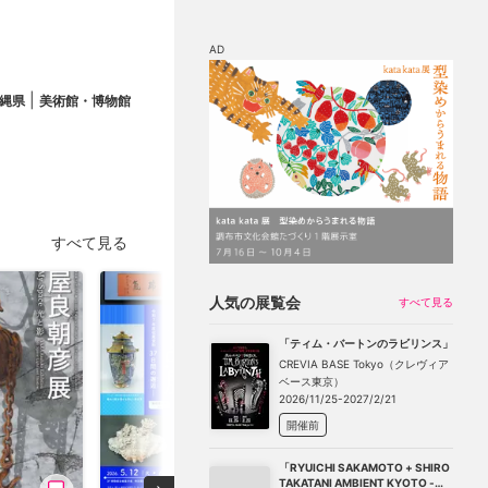
AD
|
縄県
美術館・博物館
マップ
チケット割引
すべて見る
人気の展覧会
すべて見る
「ティム・バートンのラビリンス」
CREVIA BASE Tokyo（クレヴィア
ベース東京）
2026/11/25-2027/2/21
開催前
「RYUICHI SAKAMOTO + SHIRO
TAKATANI AMBIENT KYOTO -