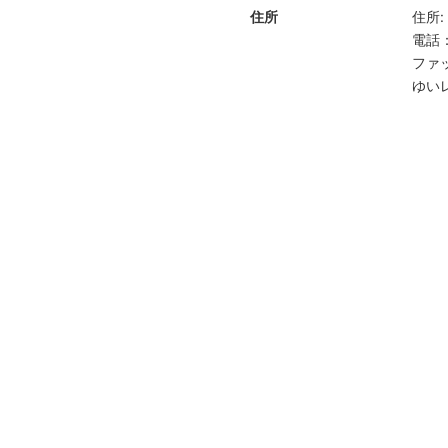
住所
住所
:
電話
ファ
ゆい