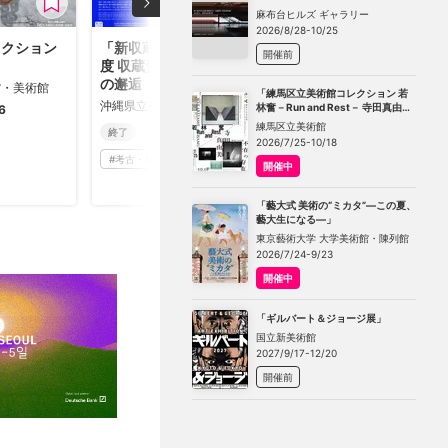
TOKYO」
麻布台ヒルズ ギャラリー
2026/8/28-10/25
レクション
「新収蔵品展 令和7年
開催前
度 収蔵資料 ー37日間
の邂逅（かいこう）」
館・美術館
「練馬区立美術館コレクション 若
沖縄県立博物館・美術館
林奮－Run and Rest－ 寺田真由美
6
－不在の存在－」
練馬区立美術館
終了
2026/7/25-10/18
#
考古・歴史・民俗
開催中
「藝大式 美術の“ミカタ”―この夏、
藝大生になる―」
東京藝術大学 大学美術館・陳列館
2026/7/24-9/23
開催中
「ギルバート＆ジョージ展」
国立新美術館
2027/9/17-12/20
開催前