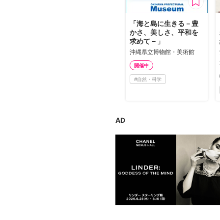
広告・タイアップ記事
展覧会情報の掲載
「海と島に生きる－豊
かさ、美しさ、平和を
よくある質問
求めて－」
沖縄県立博物館・美術館
プライバシーポリシー
開催中
利用規約
#
自然・科学
クッキーの詳細
AD