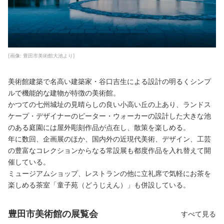
[画像: 豊田市美術館大池より]
美術館建築で名高い建築家・谷口吉生による設計の明るくシンプ
ルで機能的な建物が特徴の美術館。
かつての七州城址の見晴らしの良い小高い丘の上あり、ランドス
ケープ・デザイナーのピーター・ウォーカーの設計した大きな池
のある庭園には屋外彫刻作品が点在し、散策を楽しめる。
年に数回、企画展のほか、国内外の近現代美術、デザイン、工芸
の豊富なコレクションからなる常設展も都度作品を入れ替えて開
催している。
ミュージアムショップ、レストランの他に立礼席で気軽にお茶を
楽しめる茶室「童子苑（どうじえん）」も併設している。
豊田市美術館の展覧会
すべて見る