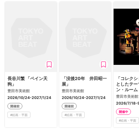
長谷川繁 「ペイン天
「没後20年 井田昭一
「コレクシ
狗」
展」
としたテー
ン・ルーム
豊田市美術館
豊田市美術館
ティスト」
豊田市美術館
2026/10/24-2027/1/24
2026/10/24-2027/1/24
2026/7/18-
開催前
開催前
開催中
#
絵画・平面
#
絵画・平面
#
絵画・平面