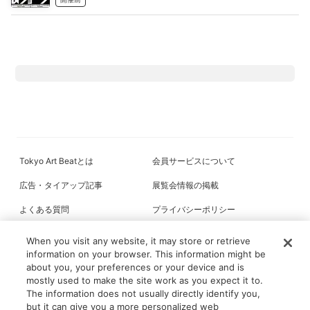
Tokyo Art Beatとは
会員サービスについて
広告・タイアップ記事
展覧会情報の掲載
よくある質問
プライバシーポリシー
利用規約
クッキーの詳細
When you visit any website, it may store or retrieve
information on your browser. This information might be
about you, your preferences or your device and is
mostly used to make the site work as you expect it to.
All content on this site is © its respective owner(s). Tokyo Art Beat (2004-
The information does not usually directly identify you,
2026).
but it can give you a more personalized web