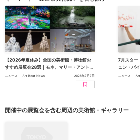
【2026年夏休み】全国の美術館・博物館お
7月スター
すすめ展覧会28選｜モネ、マリー・アントワ
ュン・パ
ネットから、ジブリ、ヒロシマ賞展まで
など【20
ニュース
Art Beat News
2026年7月7日
ニュース
Ar
開催中の展覧会を含む周辺の美術館・ギャラリー