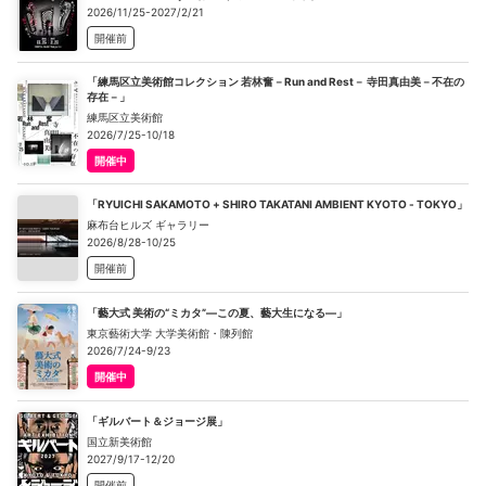
2026/11/25-2027/2/21
開催前
「練馬区立美術館コレクション 若林奮－Run and Rest－ 寺田真由美－不在の
存在－」
練馬区立美術館
2026/7/25-10/18
開催中
「RYUICHI SAKAMOTO + SHIRO TAKATANI AMBIENT KYOTO - TOKYO」
麻布台ヒルズ ギャラリー
2026/8/28-10/25
開催前
「藝大式 美術の“ミカタ”―この夏、藝大生になる―」
東京藝術大学 大学美術館・陳列館
2026/7/24-9/23
開催中
「ギルバート＆ジョージ展」
国立新美術館
2027/9/17-12/20
開催前