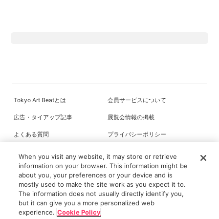
Tokyo Art Beatとは
会員サービスについて
広告・タイアップ記事
展覧会情報の掲載
よくある質問
プライバシーポリシー
利用規約
クッキーの詳細
When you visit any website, it may store or retrieve
information on your browser. This information might be
about you, your preferences or your device and is
mostly used to make the site work as you expect it to.
All content on this site is © its respective owner(s). Tokyo Art Beat (2004-
The information does not usually directly identify you,
2026).
but it can give you a more personalized web
experience.
Cookie Policy