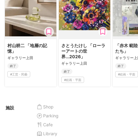
村山耕二 「地層の記
さとうたけし 「ローラ
「赤木 範
憶」
ーアートの世
たち」
界...2026」
ギャラリー上田
ギャラリー上
ギャラリー上田
終了
終了
終了
#
工芸・民藝
#
絵画・平面
#
絵画・平面
Shop
施設
Parking
Cafe
Library