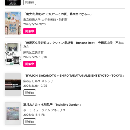
開催前
「藝大式 美術の“ミカタ”―この夏、藝大生になる―」
東京藝術大学 大学美術館・陳列館
2026/7/24-9/23
開催中
「練馬区立美術館コレクション 若林奮－Run and Rest－ 寺田真由美－不在の
存在－」
練馬区立美術館
2026/7/25-10/18
開催中
「RYUICHI SAKAMOTO + SHIRO TAKATANI AMBIENT KYOTO - TOKYO」
麻布台ヒルズ ギャラリー
2026/8/28-10/25
開催前
清川あさみ + 名和晃平 「Invisible Garden」
ポーラ ミュージアム アネックス
2026/9/16-11/8
開催前