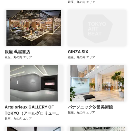
銀座、丸の内
エリア
銀座 蔦屋書店
GINZA SIX
銀座、丸の内
エリア
銀座、丸の内
エリア
Artglorieux GALLERY OF
パナソニック汐留美術館
TOKYO（アールグロリューギ
銀座、丸の内
エリア
ャラリー・オブ・トーキョー）
銀座、丸の内
エリア