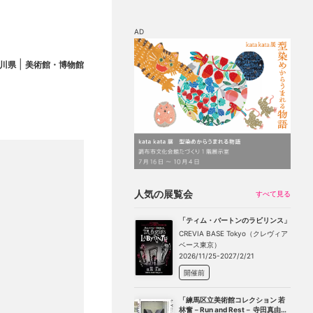
AD
|
川県
美術館・博物館
マップ
チケット割引
人気の展覧会
すべて見る
「ティム・バートンのラビリンス」
CREVIA BASE Tokyo（クレヴィア
ベース東京）
2026/11/25-2027/2/21
開催前
「練馬区立美術館コレクション 若
林奮－Run and Rest－ 寺田真由美