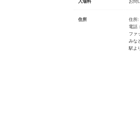
入場料
お問
住所
住所
:
電話
ファ
みな
駅よ