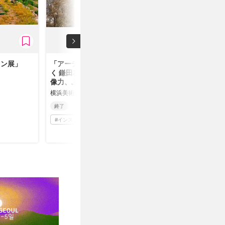
ョン展」
「アーティストとひら
く 鎌田友介展：ある想
像力、ふたつの土地」
横浜美術館
終了
#
インスタレーション