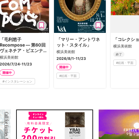
「毛利悠子
「マリー・アントワネ
「コレクシ
Recompose ― 第60回
ット・スタイル」
横浜美術館
ヴェネチア・ビエンナ
横浜美術館
終了
ーレ日本館帰国展」
横浜美術館
2026/8/1-11/23
#
絵画・平面
2026/7/24-11/23
開催中
開催中
#
絵画・平面
#
インスタレーション