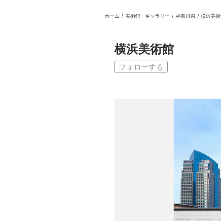
ホーム
/
美術館・ギャラリー
/
神奈川県
/
横浜美術
日本
English
語
En
Ja
ログイン
横浜美術館
戻る
ホーム
フォローする
ログイン
Instagram
X
YouTube
Facebook
LINE
メールマガジン
Tokyo Art Beatとは
会員サービスについて