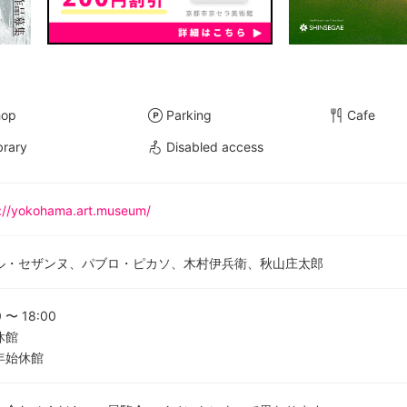
hop
Parking
Cafe
brary
Disabled access
s://yokohama.art.museum/
ル・セザンヌ、パブロ・ピカソ、木村伊兵衛、秋山庄太郎
0
〜
18:00
休館
年始休館