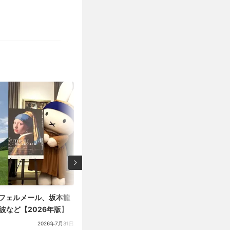
：フェルメール、坂本龍
水が漏れ、果実が朽ち、作品は生まれなおし
など【2026年版】
悠子 Recompose ― 第60回ヴェネチア・
館帰国展」（横浜美術館）レポート
2026年7月31日
フォトレポート
野路千晶（編集部）