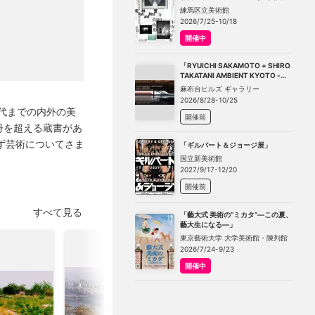
－不在の存在－」
練馬区立美術館
2026/7/25-10/18
開催中
「RYUICHI SAKAMOTO + SHIRO
TAKATANI AMBIENT KYOTO -
TOKYO」
麻布台ヒルズ ギャラリー
2026/8/28-10/25
代までの内外の美
開催前
冊を超える蔵書があ
ず芸術についてさま
「ギルバート＆ジョージ展」
国立新美術館
2027/9/17-12/20
開催前
すべて見る
「藝大式 美術の“ミカタ”―この夏、
藝大生になる―」
東京藝術大学 大学美術館・陳列館
2026/7/24-9/23
開催中