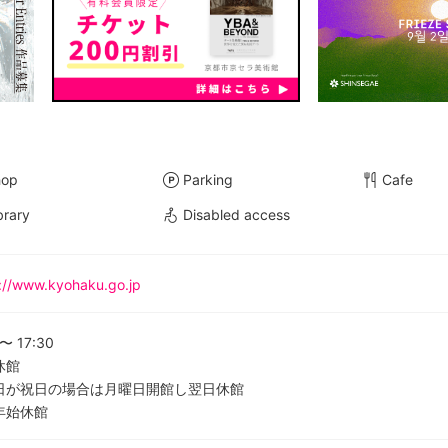
hop
Parking
Cafe
brary
Disabled access
://www.kyohaku.go.jp
〜
17:30
休館
日が祝日の場合は月曜日開館し翌日休館
年始休館