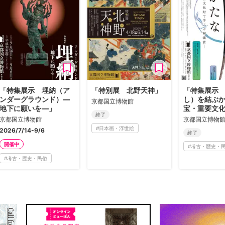
「特集展示 埋納（ア
「特別展 北野天神」
「特集展示
ンダーグラウンド）―
し）を結ぶ
京都国立博物館
地下に願いを―」
宝・重要文
終了
刀剣鑑賞—
京都国立博物館
京都国立博物
#
日本画・浮世絵
2026/7/14-9/6
終了
開催中
#
考古・歴史・
#
考古・歴史・民俗