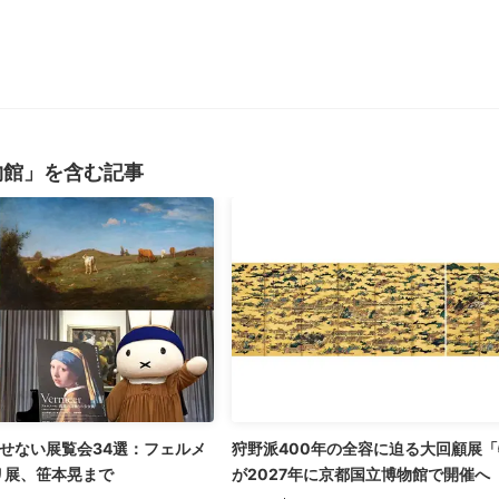
物館」を含む記事
逃せない展覧会34選：フェルメ
狩野派400年の全容に迫る大回顧展
リ展、笹本晃まで
が2027年に京都国立博物館で開催へ