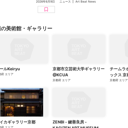
2026年6月9日
ニュース
Art Beat News
辺の美術館・ギャラリー
ールKeiryu
京都市立芸術大学ギャラリー
チームラ
都府
エリア
@KCUA
ックス 京
京都府
エリア
京都府
エリア
イカギャラリー京都
ZENBI - 鍵善良房 -
都府
エリア
KAGIZEN ART MUSEUM