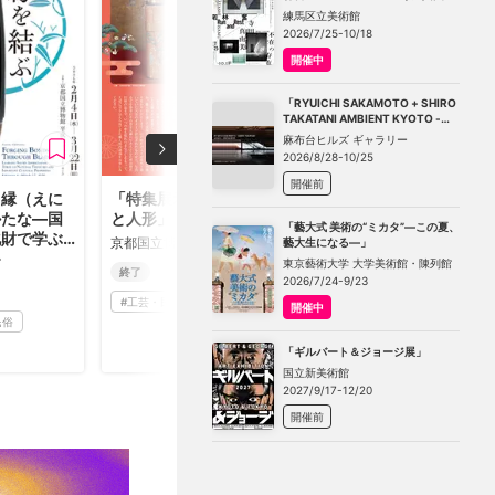
－不在の存在－」
練馬区立美術館
2026/7/25-10/18
開催中
「RYUICHI SAKAMOTO + SHIRO
TAKATANI AMBIENT KYOTO -
TOKYO」
麻布台ヒルズ ギャラリー
2026/8/28-10/25
開催前
 縁（えに
「特集展示 雛まつり
かたな—国
と人形」
「藝大式 美術の“ミカタ”―この夏、
化財で学ぶ
京都国立博物館
藝大生になる―」
」
館
東京藝術大学 大学美術館・陳列館
終了
2026/7/24-9/23
#
工芸・民藝
開催中
民俗
「ギルバート＆ジョージ展」
国立新美術館
2027/9/17-12/20
開催前