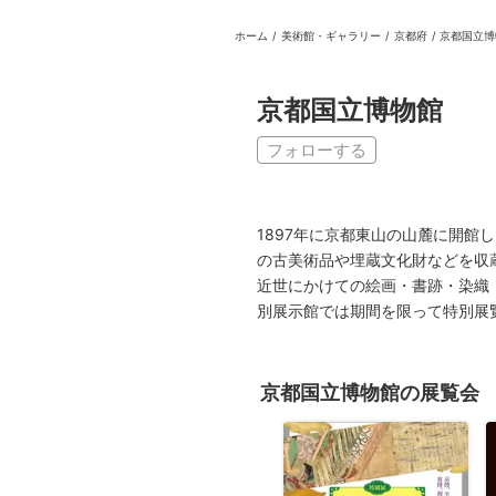
ホーム
/
美術館・ギャラリー
/
京都府
/
京都国立博
日本
English
語
En
Ja
ログイン
京都国立博物館
戻る
ホーム
フォローする
ログイン
Instagram
1897年に京都東山の山麓に開館
X
の古美術品や埋蔵文化財などを収
近世にかけての絵画・書跡・染織
YouTube
別展示館では期間を限って特別展
Facebook
LINE
京都国立博物館の展覧会
メールマガジン
Tokyo Art Beatとは
会員サービスについて