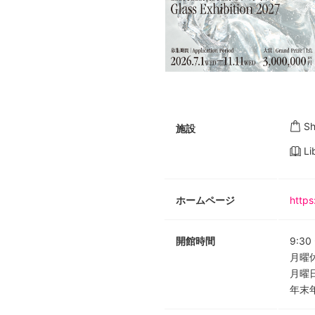
S
施設
Li
ホームページ
https
開館時間
9:30
月曜
月曜
年末