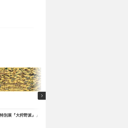
「特別展『大狩野派』」
元文化庁長官が警鐘鳴らす「論理の飛躍」「
響」。国立博物館・美術館に課せられた「収