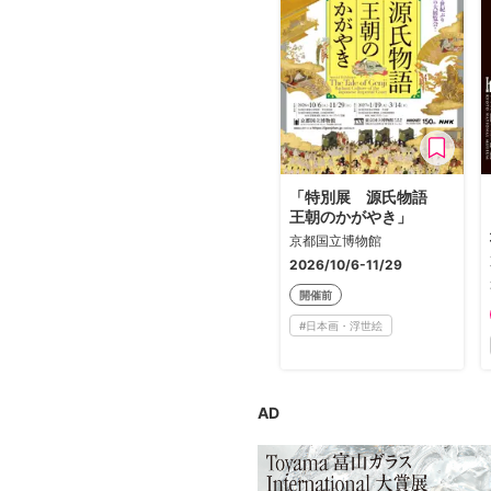
広告・タイアップ記事
展覧会情報の掲載
よくある質問
プライバシーポリシー
利用規約
クッキーの詳細
「特別展 源氏物語
王朝のかがやき」
京都国立博物館
2026/10/6-11/29
開催前
#
日本画・浮世絵
AD