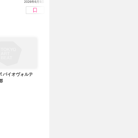
題点とは
2026年6月5日
インタビュー
永田晶子
ボ バイオヴォルテ
都