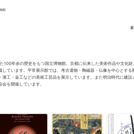
物館
京
ニュース/記事
展覧会
した100年余の歴史をもつ国立博物館。京都に伝来した美術作品や文化
蔵しています。平常展示館では、考古遺物・陶磁器・仏像を中心とする
・漆工・金工などの美術工芸品を展示しています。また明治時代に建設
覧会を開催しています。