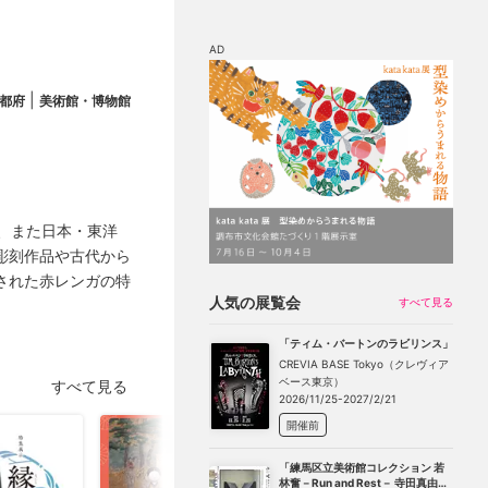
AD
|
都府
美術館・博物館
マップ
チケット割引
財、また日本・東洋
彫刻作品や古代から
された赤レンガの特
人気の展覧会
すべて見る
「ティム・バートンのラビリンス」
CREVIA BASE Tokyo（クレヴィア
ベース東京）
すべて見る
2026/11/25-2027/2/21
開催前
「練馬区立美術館コレクション 若
林奮－Run and Rest－ 寺田真由美