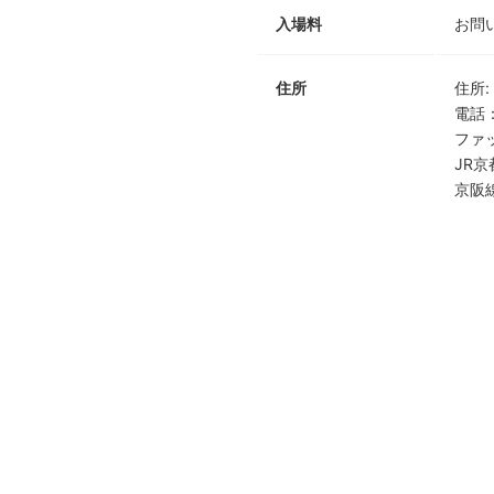
入場料
お問
住所
住所
:
電話
ファ
JR
京阪