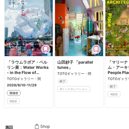
「ラウムラボア・ベル
山田紗子 「parallel
「マリーナ
リン展：Water Works
tunes」
ム・アーキ
- in the Flow of
People Pla
TOTOギャラリー・間
Making」
Poiesis」
TOTOギャラリー・間
TOTOギャ
終了
2026/9/10-11/29
終了
#
インスタレーション
開催前
#
建築
#
建築
Shop
施設