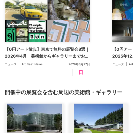
【0円アート散歩】東京で無料の展覧会8選｜
【0円アー
2026年4月 美術館からギャラリーまでおす
2025年
すめをピックアップ
すすめをピ
ニュース
Art Beat News
2026年3月27日
ニュース
Ar
開催中の展覧会を含む周辺の美術館・ギャラリー