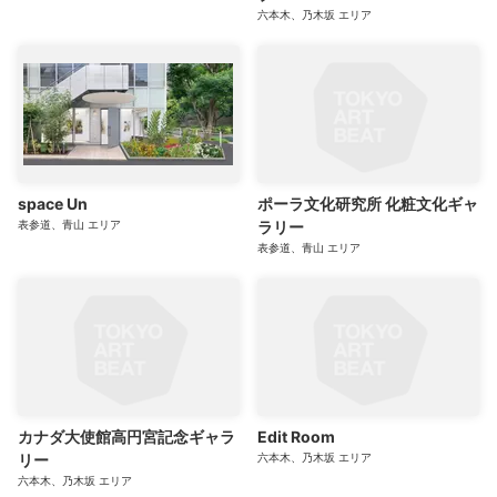
六本木、乃木坂
エリア
space Un
ポーラ文化研究所 化粧文化ギャ
表参道、青山
エリア
ラリー
表参道、青山
エリア
カナダ大使館高円宮記念ギャラ
Edit Room
リー
六本木、乃木坂
エリア
六本木、乃木坂
エリア