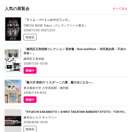
人気の展覧会
すべて見る
「ティム・バートンのラビリンス」
CREVIA BASE Tokyo（クレヴィアベース東京）
2026/11/25-2027/2/21
開催前
「練馬区立美術館コレクション 若林奮－Run and Rest－ 寺田真由美－不在の
存在－」
練馬区立美術館
2026/7/25-10/18
開催中
「藝大式 美術の“ミカタ”―この夏、藝大生になる―」
東京藝術大学 大学美術館・陳列館
2026/7/24-9/23
開催中
「RYUICHI SAKAMOTO + SHIRO TAKATANI AMBIENT KYOTO - TOKYO」
麻布台ヒルズ ギャラリー
2026/8/28-10/25
開催前