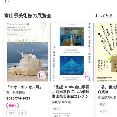
す。
富山県美術館の展覧会
すべて見る
「テオ・ヤンセン展」
「生誕100年 金山康喜
「谷川俊太
／前田常作 二つの個展
百貨展」
富山県美術館
富山県美術館コレクシ
富山県美術館
2026/7/4-9/23
ョンを中心に」
富山県美術館
終了
開催中
終了
#
絵本
#
彫刻・立体
#
絵画・平面