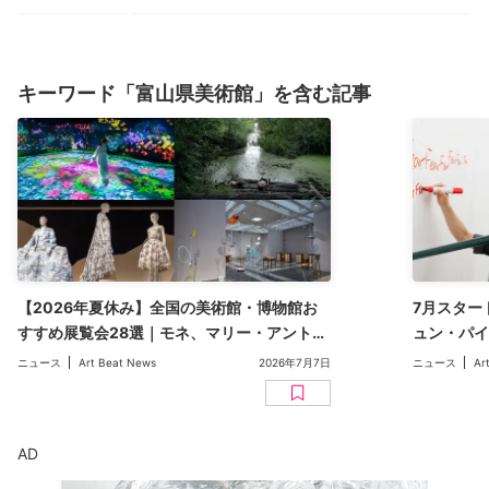
キーワード「富山県美術館」を含む記事
【2026年夏休み】全国の美術館・博物館お
7月スター
すすめ展覧会28選｜モネ、マリー・アントワ
ュン・パ
ネットから、ジブリ、ヒロシマ賞展まで
など【20
ニュース
Art Beat News
2026年7月7日
ニュース
Ar
AD