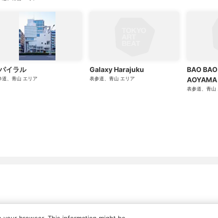
パイラル
Galaxy Harajuku
BAO BAO 
参道、青山
エリア
表参道、青山
エリア
AOYAMA
表参道、青山
ついて
広告・タイアップ記事
展覧会情報の掲載
よくある質問