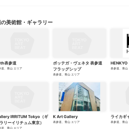
辺の美術館・ギャラリー
ath表参道
ボッテガ・ヴェネタ 表参道
HENKYO
参道、青山
エリア
フラッグシップ
表参道、青山
表参道、青山
エリア
llery IRRITUM Tokyo（ギ
K Art Gallery
ライカギ
ラリーイリチュム東京）
表参道、青山
エリア
表参道、青山
参道、青山
エリア