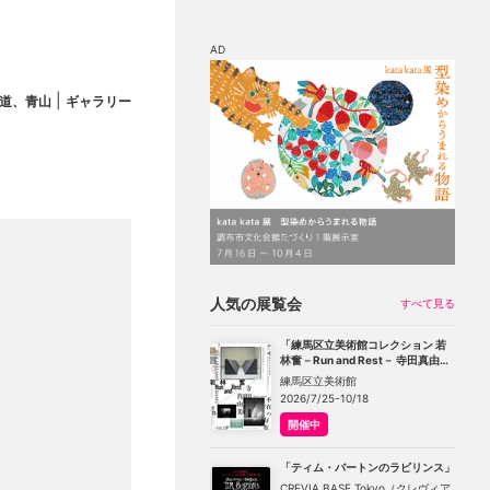
AD
|
道、青山
ギャラリー
マップ
チケット割引
人気の展覧会
すべて見る
「練馬区立美術館コレクション 若
林奮－Run and Rest－ 寺田真由美
－不在の存在－」
練馬区立美術館
2026/7/25-10/18
開催中
「ティム・バートンのラビリンス」
CREVIA BASE Tokyo（クレヴィア