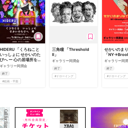
HIDERU 「くろねこと
三⾓瞳 「Threshold
せかいのま
いっしょに せかいのた
Ⅱ」
「NY→Broo
びへ ー 心の居場所を探
ギャラリー同潤会
ギャラリー同
して ー」
ギャラリー同潤会
終了
終了
終了
#
ドローイング
#
ドローイング
#
絵画・平面