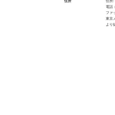
住所
住所
:
電話
ファ
東京
より