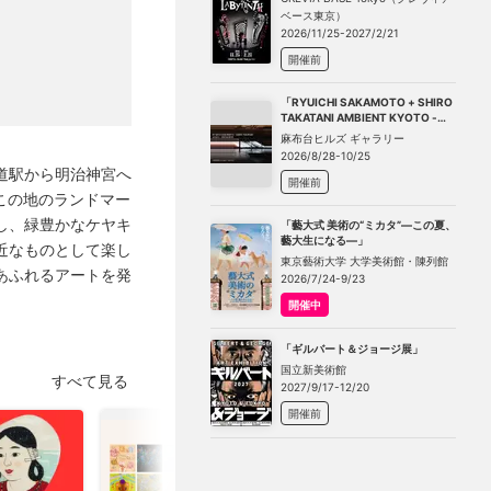
ベース東京）
2026/11/25-2027/2/21
開催前
「RYUICHI SAKAMOTO + SHIRO
TAKATANI AMBIENT KYOTO -
TOKYO」
麻布台ヒルズ ギャラリー
2026/8/28-10/25
道駅から明治神宮へ
開催前
この地のランドマー
し、緑豊かなケヤキ
「藝大式 美術の“ミカタ”―この夏、
藝大生になる―」
近なものとして楽し
東京藝術大学 大学美術館・陳列館
あふれるアートを発
2026/7/24-9/23
開催中
「ギルバート＆ジョージ展」
国立新美術館
すべて見る
2027/9/17-12/20
開催前