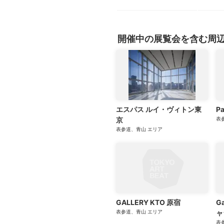
開催中の展覧会を含む周
エスパス ルイ・ヴィトン東
P
京
表
表参道、青山
エリア
GALLERY KTO 原宿
Ga
表参道、青山
エリア
ャ
表