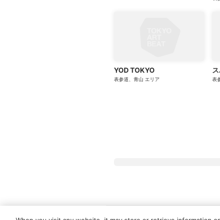
YOD TOKYO
ス
表参道、青山
エリア
表
Tokyo Art Beatとは
会員サービスに