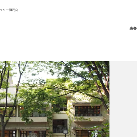
ラリー同潤会
表参
ニュース/記事
展覧会