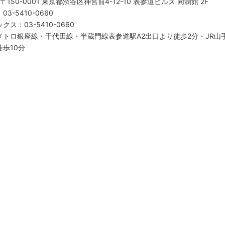
〒150-0001 東京都渋谷区神宮前4-12-10 表参道ヒルズ 同潤館 2F
：
03-5410-0660
ックス
：
03-5410-0660
メトロ銀座線・千代田線・半蔵門線表参道駅A2出口より徒歩2分・JR山
徒歩10分