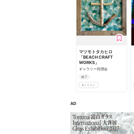
マツモトタカヒロ
「BEACH CRAFT
WORKS」
ギャラリー同潤会
終了
#
イラスト
AD