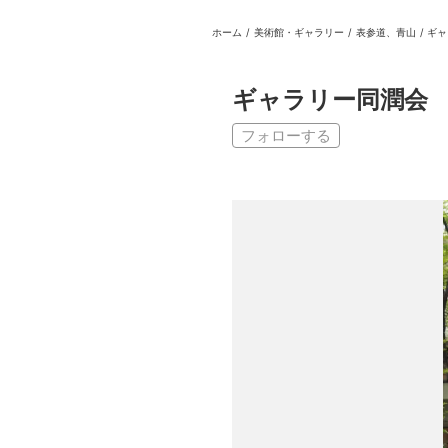
ホーム
/
美術館・ギャラリー
/
表参道、青山
/
ギャ
日本
English
語
En
Ja
ログイン
ギャラリー同潤会
戻る
ホーム
フォローする
ログイン
Instagram
X
YouTube
Facebook
LINE
メールマガジン
Tokyo Art Beatとは
会員サービスについて