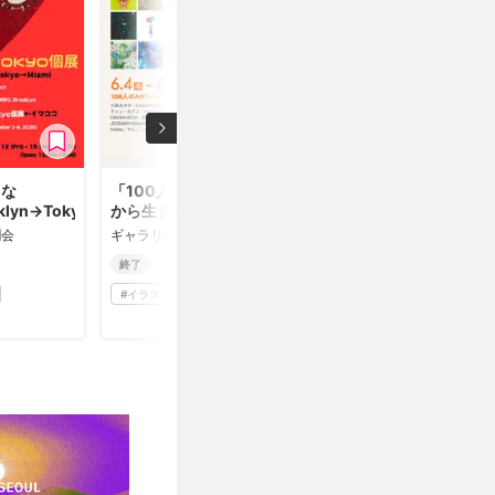
りな
「100人のARTノート
klyn→Tokyo→Miami」
から生まれた原画展」
潤会
ギャラリー同潤会
終了
#
イラスト