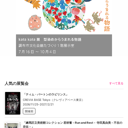
人気の展覧会
すべて見る
「ティム・バートンのラビリンス」
CREVIA BASE Tokyo（クレヴィアベース東京）
2026/11/25-2027/2/21
開催前
「練馬区立美術館コレクション 若林奮－Run and Rest－ 寺田真由美－不在の
存在－」