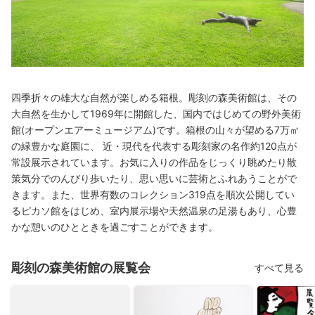
四季折々の雄大な自然が楽しめる箱根。彫刻の森美術館は、その
大自然を生かして1969年に開館した、国内ではじめての野外美術
館(オープンエアーミュージアム)です。箱根の山々が望める7万㎡
の緑豊かな庭園に、 近・現代を代表する彫刻家の名作約120点が
常設展示されています。お気に入りの作品をじっくり眺めたり散
策気分でのんびり歩いたり、思い思いに芸術とふれあうことがで
きます。また、世界有数のコレクション319点を順次公開してい
るピカソ館をはじめ、室内展示場や天然温泉の足湯もあり、心豊
かな憩いのひとときを過ごすことができます。
彫刻の森美術館の展覧会
すべて見る