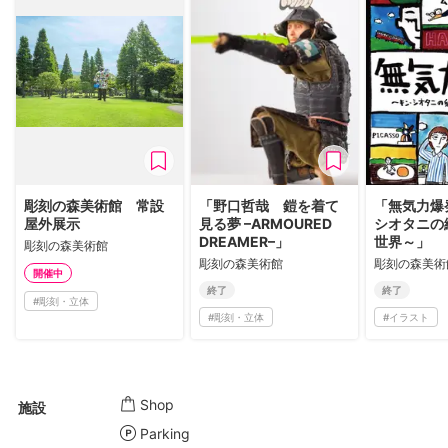
彫刻の森美術館 常設
「野口哲哉 鎧を着て
「無気力爆
屋外展示
見る夢 –ARMOURED
シオタニの
DREAMER–」
世界～」
彫刻の森美術館
彫刻の森美術館
彫刻の森美術
開催中
終了
終了
#
彫刻・立体
#
彫刻・立体
#
イラスト
Shop
施設
Parking