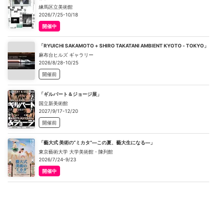
練馬区立美術館
2026/7/25-10/18
開催中
「RYUICHI SAKAMOTO + SHIRO TAKATANI AMBIENT KYOTO - TOKYO」
麻布台ヒルズ ギャラリー
2026/8/28-10/25
開催前
「ギルバート＆ジョージ展」
国立新美術館
2027/9/17-12/20
開催前
「藝大式 美術の“ミカタ”―この夏、藝大生になる―」
東京藝術大学 大学美術館・陳列館
2026/7/24-9/23
開催中