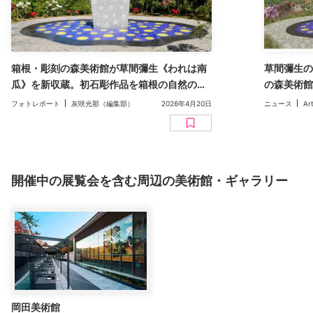
箱根・彫刻の森美術館が草間彌生《われは南
草間彌生の
瓜》を新収蔵。初石彫作品を箱根の自然のな
の森美術館
かで公開
ューアルと
フォトレポート
灰咲光那（編集部）
2026年4月20日
ニュース
Ar
開催中の展覧会を含む周辺の美術館・ギャラリー
岡田美術館