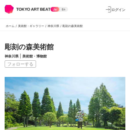
ログイン
Ja
En
ホーム
/
美術館・ギャラリー
/
神奈川県
/
彫刻の森美術館
彫刻の森美術館
|
神奈川県
美術館・博物館
フォローする