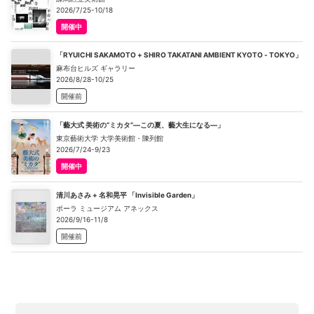
2026/7/25-10/18
開催中
「RYUICHI SAKAMOTO + SHIRO TAKATANI AMBIENT KYOTO - TOKYO」
麻布台ヒルズ ギャラリー
2026/8/28-10/25
開催前
「藝大式 美術の“ミカタ”―この夏、藝大生になる―」
東京藝術大学 大学美術館・陳列館
2026/7/24-9/23
開催中
清川あさみ + 名和晃平 「Invisible Garden」
ポーラ ミュージアム アネックス
2026/9/16-11/8
開催前