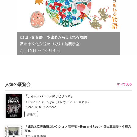
人気の展覧会
すべて見る
「ティム・バートンのラビリンス」
CREVIA BASE Tokyo（クレヴィアベース東京）
2026/11/25-2027/2/21
開催前
「練馬区立美術館コレクション 若林奮－Run and Rest－ 寺田真由美－不在の
存在－」
練馬区立美術館