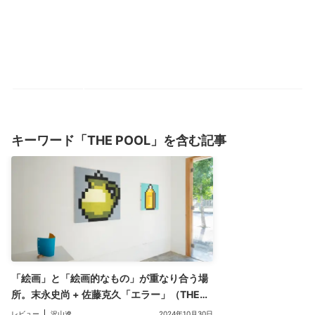
キーワード「THE POOL」を含む記事
「絵画」と「絵画的なもの」が重なり合う場
所。末永史尚 + 佐藤克久「エラー」（THE
POOL）レビュー（評：沢山遼）
レビュー
沢山遼
2024年10月30日