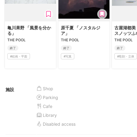
亀川果野 「風景を分か
原千夏 「ノスタルジ
古屋湖都美
る」
ア」
スノッツふ
THE POOL
THE POOL
THE POOL
終了
終了
終了
#
絵画・平面
#
写真
#
彫刻・立体
Shop
施設
Parking
Cafe
Library
Disabled access