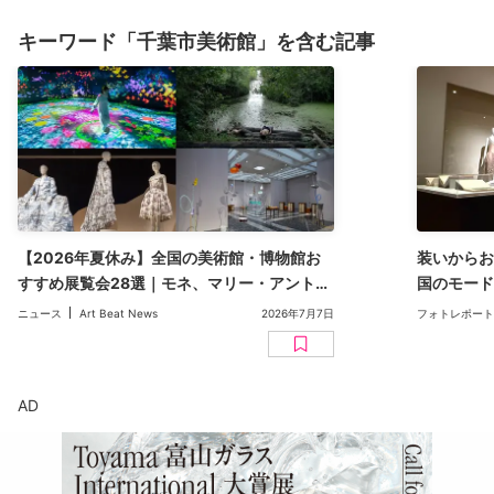
キーワード「千葉市美術館」を含む記事
【2026年夏休み】全国の美術館・博物館お
装いからお
すすめ展覧会28選｜モネ、マリー・アントワ
国のモード
ネットから、ジブリ、ヒロシマ賞展まで
開幕。物語
ニュース
Art Beat News
2026年7月7日
フォトレポート
変遷
AD