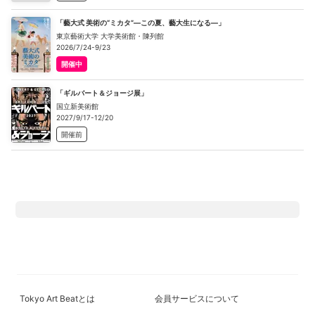
「藝大式 美術の“ミカタ”―この夏、藝大生になる―」
東京藝術大学 大学美術館・陳列館
2026/7/24-9/23
開催中
「ギルバート＆ジョージ展」
国立新美術館
2027/9/17-12/20
開催前
Tokyo Art Beatとは
会員サービスについて