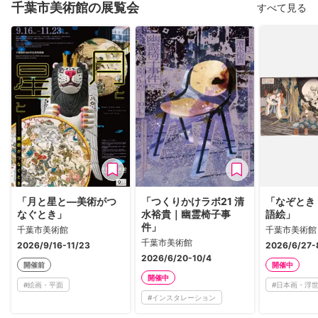
千葉市美術館の展覧会
すべて見る
「月と星と―美術がつ
「つくりかけラボ21 清
「なぞとき
なぐとき」
水裕貴｜幽霊椅子事
語絵」
件」
千葉市美術館
千葉市美術館
千葉市美術館
2026/9/16-11/23
2026/6/27-
2026/6/20-10/4
開催前
開催中
開催中
#
絵画・平面
#
日本画・浮
#
インスタレーション