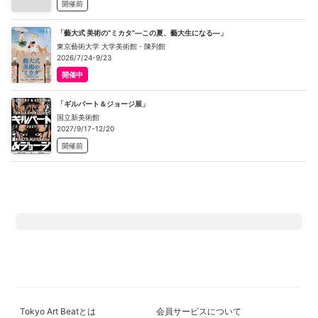
開催前
「藝大式 美術の“ミカタ”―この夏、藝大生になる―」
東京藝術大学 大学美術館・陳列館
2026/7/24-9/23
開催中
「ギルバート＆ジョージ展」
国立新美術館
2027/9/17-12/20
開催前
Tokyo Art Beatとは
会員サービスについて