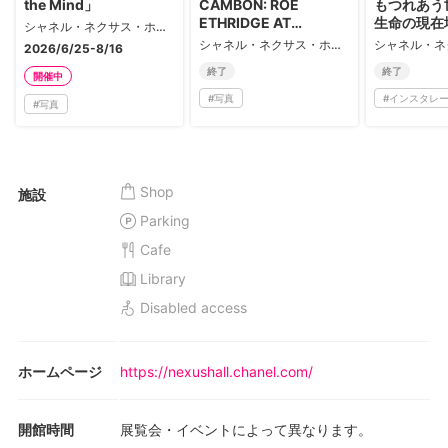
the Mind」
CAMBON: ROE
もつれあう
ETHRIDGE AT
生命の現在
シャネル・ネクサス・ホール
CHANEL ARCHIVES」
シャネル・ネクサス・ホール
2026/6/25-8/16
終了
終了
開催中
#
写真
#
インスタレ
#
写真
Shop
施設
Parking
Cafe
Library
Disabled access
ホームページ
https://nexushall.chanel.com/
開館時間
展覧会・イベントによって異なります。