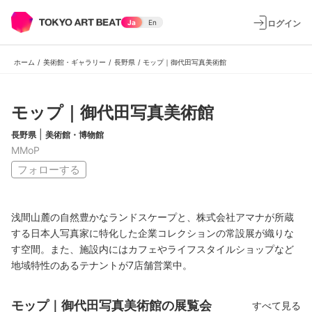
ログイン
Ja
En
ホーム
/
美術館・ギャラリー
/
長野県
/
モップ｜御代田写真美術館
モップ｜御代田写真美術館
|
長野県
美術館・博物館
MMoP
フォローする
浅間山麓の自然豊かなランドスケープと、株式会社アマナが所蔵
する日本人写真家に特化した企業コレクションの常設展が織りな
す空間。また、施設内にはカフェやライフスタイルショップなど
地域特性のあるテナントが7店舗営業中。
モップ｜御代田写真美術館の展覧会
すべて見る