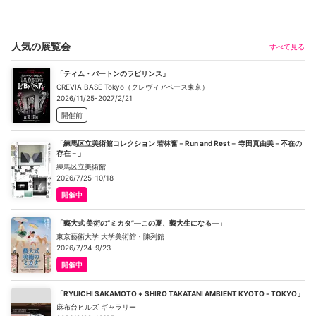
人気の展覧会
すべて見る
「ティム・バートンのラビリンス」
CREVIA BASE Tokyo（クレヴィアベース東京）
2026/11/25-2027/2/21
開催前
「練馬区立美術館コレクション 若林奮－Run and Rest－ 寺田真由美－不在の
存在－」
練馬区立美術館
2026/7/25-10/18
開催中
「藝大式 美術の“ミカタ”―この夏、藝大生になる―」
東京藝術大学 大学美術館・陳列館
2026/7/24-9/23
開催中
「RYUICHI SAKAMOTO + SHIRO TAKATANI AMBIENT KYOTO - TOKYO」
麻布台ヒルズ ギャラリー