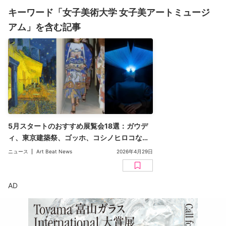
キーワード「女子美術大学 女子美アートミュージ
アム」を含む記事
5月スタートのおすすめ展覧会18選：ガウデ
ィ、東京建築祭、ゴッホ、コシノヒロコなど
【2026年版】
ニュース
Art Beat News
2026年4月29日
AD