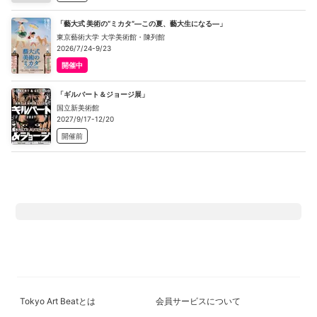
「藝大式 美術の“ミカタ”―この夏、藝大生になる―」
東京藝術大学 大学美術館・陳列館
2026/7/24-9/23
開催中
「ギルバート＆ジョージ展」
国立新美術館
2027/9/17-12/20
開催前
Tokyo Art Beatとは
会員サービスについて