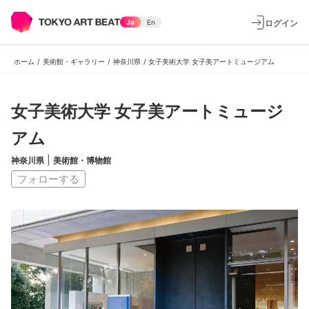
ログイン
Ja
En
ホーム
/
美術館・ギャラリー
/
神奈川県
/
女子美術大学 女子美アートミュージアム
女子美術大学 女子美アートミュージ
アム
|
神奈川県
美術館・博物館
フォローする