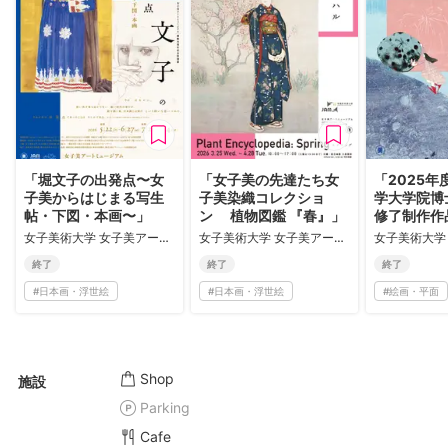
「堀文子の出発点〜女
「女子美の先達たち女
「2025
子美からはじまる写生
子美染織コレクショ
学大学院博
帖・下図・本画〜」
ン 植物図鑑 『春』」
修了制作作
女子美術大学 女子美アートミュージアム
女子美術大学 女子美アートミュージアム
終了
終了
終了
#
日本画・浮世絵
#
日本画・浮世絵
#
絵画・平面
Shop
施設
Parking
Cafe