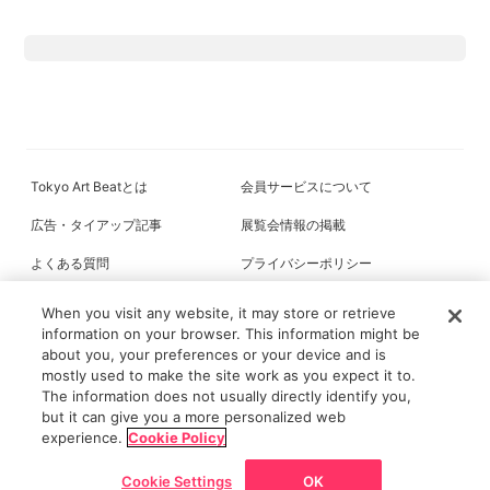
Tokyo Art Beatとは
会員サービスについて
広告・タイアップ記事
展覧会情報の掲載
よくある質問
プライバシーポリシー
利用規約
クッキーの詳細
When you visit any website, it may store or retrieve
information on your browser. This information might be
about you, your preferences or your device and is
mostly used to make the site work as you expect it to.
All content on this site is © its respective owner(s). Tokyo Art Beat (2004-
The information does not usually directly identify you,
2026).
but it can give you a more personalized web
experience.
Cookie Policy
Cookie Settings
OK