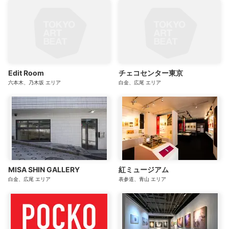
Edit Room
チェコセンター東京
六本木、乃木坂
エリア
白金、広尾
エリア
MISA SHIN GALLERY
紅ミュージアム
白金、広尾
エリア
表参道、青山
エリア