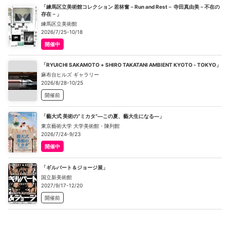
「練馬区立美術館コレクション 若林奮－Run and Rest－ 寺田真由美－不在の
存在－」
練馬区立美術館
2026/7/25-10/18
開催中
「RYUICHI SAKAMOTO + SHIRO TAKATANI AMBIENT KYOTO - TOKYO」
麻布台ヒルズ ギャラリー
2026/8/28-10/25
開催前
「藝大式 美術の“ミカタ”―この夏、藝大生になる―」
東京藝術大学 大学美術館・陳列館
2026/7/24-9/23
開催中
「ギルバート＆ジョージ展」
国立新美術館
2027/9/17-12/20
開催前