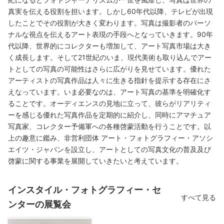
真実を伝える役割を担います。しかし60年代以降、テレビが出現
したことでその役割が大きく変わります。写真は撮影者のパーソ
ナルな視点を伝えるアート表現の手段へとなっていきます。90年
代以降、世界的にコレクターも増加して、アート写真市場は大き
く成長します。そして21世紀のいま、現代美術も取り込んでアー
トとしての写真の可能性はさらに広がりを見せています。優れた
アーティストの写真作品は人々に生きる指針を提示する存在にさ
えなっています。いま必要なのは、アート写真の基準を明確化す
ることです。オーディエンスの見地に立って、彼らがリアリティ
ーを感じる優れた写真作品を定期的に紹介し、同時にアマチュア
写真家、コレクター予備軍への各種啓蒙活動を行うことです。以
上の趣意に鑑み、非営利団体 アート・フォトグラフィー・アソシ
エイツ・ジャパンを設立し、アートとしての写真文化の普及及び
啓蒙に関する事業を展開していきたいと考えています。
インスタイル・フォトグラフィー・セ
すべて見る
ンターの展覧会