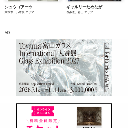
シュウゴアーツ
ギャルリーためなが
六本木、乃木坂
エリア
表参道、青山
エリア
AD