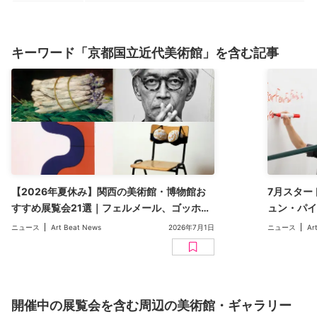
キーワード「京都国立近代美術館」を含む記事
【2026年夏休み】関西の美術館・博物館お
7月スター
すすめ展覧会21選｜フェルメール、ゴッホか
ュン・パ
ら、坂本龍一、ジブリまで
など【20
ニュース
Art Beat News
2026年7月1日
ニュース
Ar
開催中の展覧会を含む周辺の美術館・ギャラリー