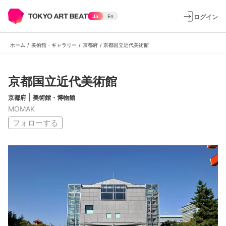
ログイン
Ja
En
ホーム
/
美術館・ギャラリー
/
京都府
/
京都国立近代美術館
京都国立近代美術館
|
京都府
美術館・博物館
MOMAK
フォローする