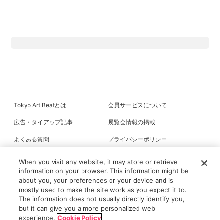
Tokyo Art Beatとは
会員サービスについて
広告・タイアップ記事
展覧会情報の掲載
よくある質問
プライバシーポリシー
利用規約
クッキーの詳細
When you visit any website, it may store or retrieve
information on your browser. This information might be
about you, your preferences or your device and is
mostly used to make the site work as you expect it to.
All content on this site is © its respective owner(s). Tokyo Art Beat (2004-
The information does not usually directly identify you,
2026).
but it can give you a more personalized web
experience.
Cookie Policy