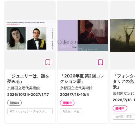
「ジュエリーは、誰を
「2026年度 第2回コレ
「フォンタ
夢みる」
クション展」
タリアの光
景」
京都国立近代美術館
京都国立近代美術館
京都国立近代
2026/10/24-2027/1/17
2026/7/18-10/4
2026/7/18-
開催前
開催中
開催中
#
ファッション・テキスタイル
#
絵画・平面
#
絵画・平面