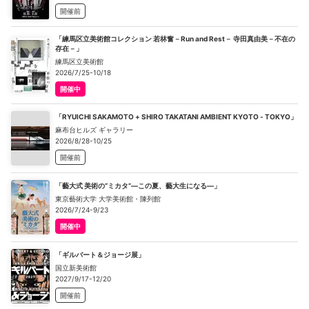
開催前
「練馬区立美術館コレクション 若林奮－Run and Rest－ 寺田真由美－不在の
存在－」
練馬区立美術館
2026/7/25-10/18
開催中
「RYUICHI SAKAMOTO + SHIRO TAKATANI AMBIENT KYOTO - TOKYO」
麻布台ヒルズ ギャラリー
2026/8/28-10/25
開催前
「藝大式 美術の“ミカタ”―この夏、藝大生になる―」
東京藝術大学 大学美術館・陳列館
2026/7/24-9/23
開催中
「ギルバート＆ジョージ展」
国立新美術館
2027/9/17-12/20
開催前