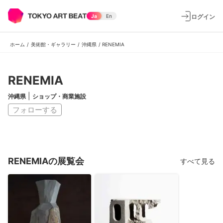
ログイン
Ja
En
ホーム
/
美術館・ギャラリー
/
沖縄県
/
RENEMIA
RENEMIA
|
沖縄県
ショップ・商業施設
フォローする
RENEMIAの展覧会
すべて見る