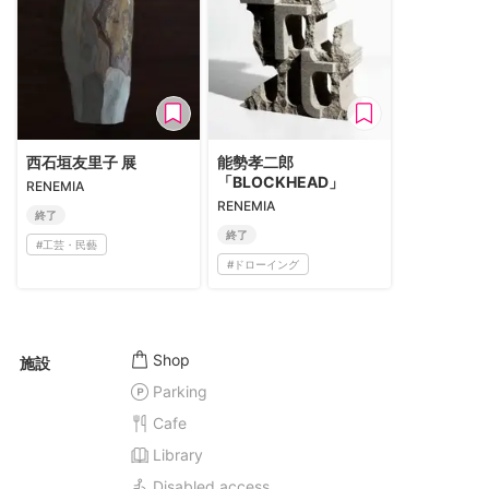
西石垣友里子 展
能勢孝二郎
「BLOCKHEAD」
RENEMIA
RENEMIA
終了
終了
#
工芸・民藝
#
ドローイング
Shop
施設
Parking
Cafe
Library
Disabled access