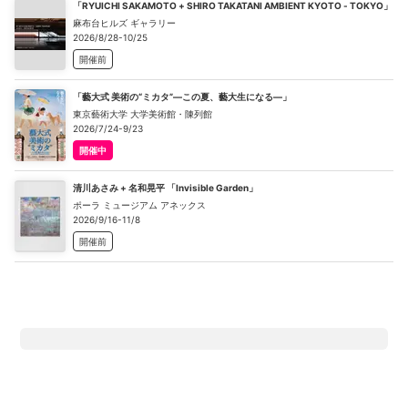
「RYUICHI SAKAMOTO + SHIRO TAKATANI AMBIENT KYOTO - TOKYO」
麻布台ヒルズ ギャラリー
2026/8/28-10/25
開催前
「藝大式 美術の“ミカタ”―この夏、藝大生になる―」
東京藝術大学 大学美術館・陳列館
2026/7/24-9/23
開催中
清川あさみ + 名和晃平 「Invisible Garden」
ポーラ ミュージアム アネックス
2026/9/16-11/8
開催前