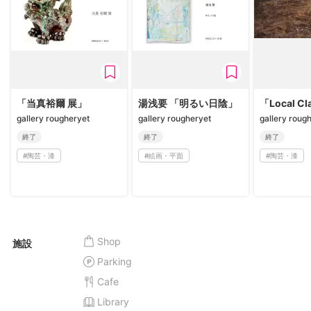
「当真裕爾 展」
湯浅要 「明るい日陰」
「Local C
gallery rougheryet
gallery rougheryet
gallery roug
終了
終了
終了
#
陶芸・漆
#
絵画・平面
#
陶芸・漆
Shop
施設
Parking
Cafe
Library