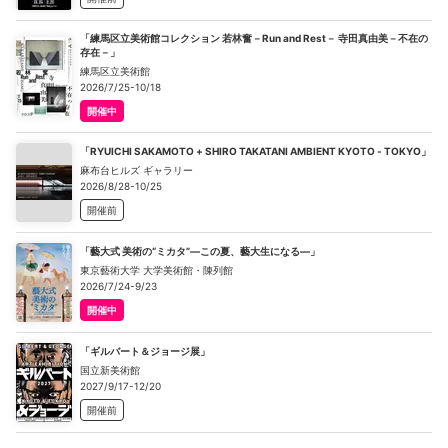
「練馬区立美術館コレクション 若林奮－Run and Rest－ 寺田真由美－不在の
存在－」
練馬区立美術館
2026/7/25-10/18
開催中
「RYUICHI SAKAMOTO + SHIRO TAKATANI AMBIENT KYOTO - TOKYO」
麻布台ヒルズ ギャラリー
2026/8/28-10/25
開催前
「藝大式 美術の“ミカタ”―この夏、藝大生になる―」
東京藝術大学 大学美術館・陳列館
2026/7/24-9/23
開催中
「ギルバート＆ジョージ展」
国立新美術館
2027/9/17-12/20
開催前