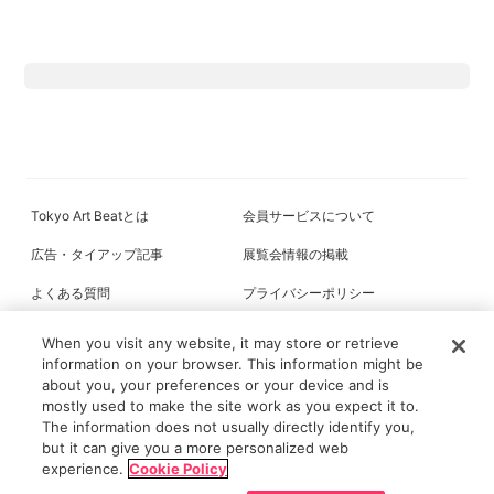
Tokyo Art Beatとは
会員サービスについて
広告・タイアップ記事
展覧会情報の掲載
よくある質問
プライバシーポリシー
利用規約
クッキーの詳細
When you visit any website, it may store or retrieve
information on your browser. This information might be
about you, your preferences or your device and is
mostly used to make the site work as you expect it to.
All content on this site is © its respective owner(s). Tokyo Art Beat (2004-
The information does not usually directly identify you,
2026).
but it can give you a more personalized web
experience.
Cookie Policy