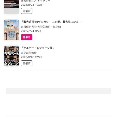
麻布台ヒルズ ギャラリー
2026/8/28-10/25
開催前
「藝大式 美術の“ミカタ”―この夏、藝大生になる―」
東京藝術大学 大学美術館・陳列館
2026/7/24-9/23
開催中
「ギルバート＆ジョージ展」
国立新美術館
2027/9/17-12/20
開催前