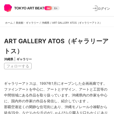
ログイン
Ja
En
ホーム
/
美術館・ギャラリー
/
沖縄県
/
ART GALLERY ATOS（ギャラリーアトス）
ART GALLERY ATOS（ギャラリーア
トス）
|
沖縄県
ギャラリー
フォローする
ギャラリーアトスは、1997年1月にオープンした企画画廊です。
ファインアートを中心に、アートとデザイン、アートと工芸等の
中間領域にある作品を取り扱っています。沖縄県内の作家を中心
に、国内外の作家の作品を発信し、紹介しています 。
那覇空港近くの閑静な住宅街にあり、沖縄モノレール小禄駅から
徒歩15分。なだらかな丘のがしゃんびら公園入り口ちかくにあり