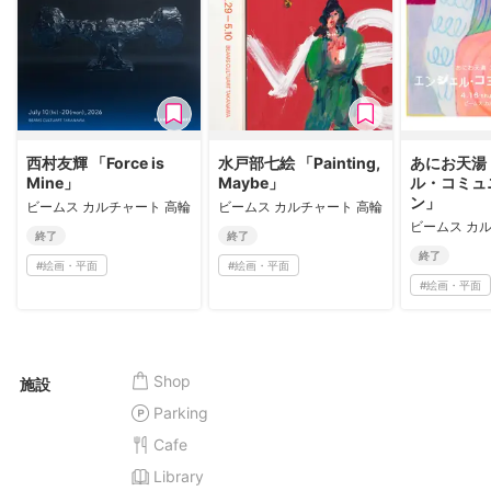
西村友輝 「Force is
水戸部七絵 「Painting,
あにお天湯
Mine」
Maybe」
ル・コミュ
ン」
ビームス カルチャート 高輪
ビームス カルチャート 高輪
ビームス カ
終了
終了
終了
#
絵画・平面
#
絵画・平面
#
絵画・平面
Shop
施設
Parking
Cafe
Library