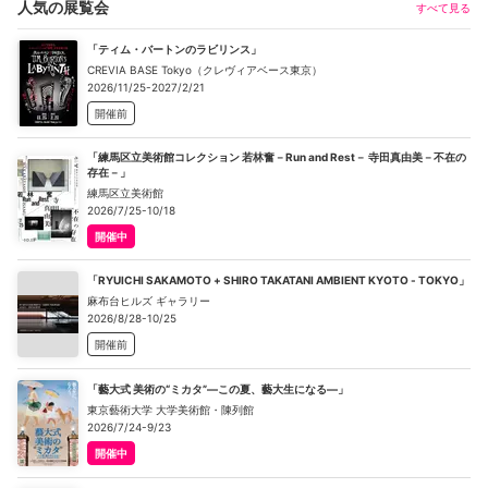
人気の展覧会
すべて見る
「ティム・バートンのラビリンス」
CREVIA BASE Tokyo（クレヴィアベース東京）
2026/11/25-2027/2/21
開催前
「練馬区立美術館コレクション 若林奮－Run and Rest－ 寺田真由美－不在の
存在－」
練馬区立美術館
2026/7/25-10/18
開催中
「RYUICHI SAKAMOTO + SHIRO TAKATANI AMBIENT KYOTO - TOKYO」
麻布台ヒルズ ギャラリー
2026/8/28-10/25
開催前
「藝大式 美術の“ミカタ”―この夏、藝大生になる―」
東京藝術大学 大学美術館・陳列館
2026/7/24-9/23
開催中