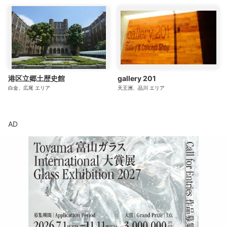
港区立郷土歴史館
gallery 201
白金、広尾
エリア
天王洲、品川
エリア
AD