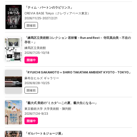
「ティム・バートンのラビリンス」
CREVIA BASE Tokyo（クレヴィアベース東京）
2026/11/25-2027/2/21
開催前
「練馬区立美術館コレクション 若林奮－Run and Rest－ 寺田真由美－不在の
存在－」
練馬区立美術館
2026/7/25-10/18
開催中
「RYUICHI SAKAMOTO + SHIRO TAKATANI AMBIENT KYOTO - TOKYO」
麻布台ヒルズ ギャラリー
2026/8/28-10/25
開催前
「藝大式 美術の“ミカタ”―この夏、藝大生になる―」
東京藝術大学 大学美術館・陳列館
2026/7/24-9/23
開催中
「ギルバート＆ジョージ展」