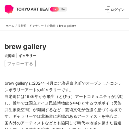
ログイン
Ja
En
ホーム
/
美術館・ギャラリー
/
北海道
/
brew gallery
brew gallery
|
北海道
ギャラリー
フォローする
brew gallery は2024年4月に北海道白老町でオープンしたコンテ
ンポラリーアートのギャラリーです。
白老町には1986年から飛生（とびう）アートコミュニティが活動
し、近年では国立アイヌ民族博物館を中心とするウポポイ（民族
共生象徴空間）が開園するなど、芸術文化が色濃く息づく地域で
す。ギャラリーでは北海道に所縁のあるアーティストを中心に、
国内外のアーティストなどとも協同して時代や地域を超えた普遍