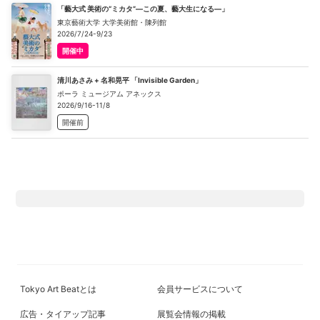
「藝大式 美術の“ミカタ”―この夏、藝大生になる―」
東京藝術大学 大学美術館・陳列館
2026/7/24-9/23
開催中
清川あさみ + 名和晃平 「Invisible Garden」
ポーラ ミュージアム アネックス
2026/9/16-11/8
開催前
Tokyo Art Beatとは
会員サービスについて
広告・タイアップ記事
展覧会情報の掲載