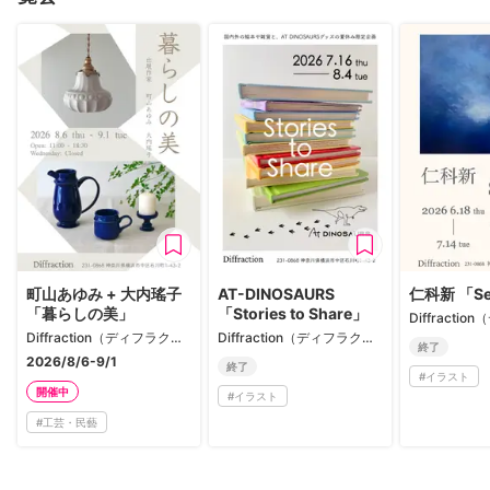
町山あゆみ + 大内瑤子
AT-DINOSAURS
仁科新 「Sel
「暮らしの美」
「Stories to Share」
Diffraction（ディフラクション）
Diffraction（ディフラクション）
終了
2026/8/6-9/1
終了
#
イラスト
開催中
#
イラスト
#
工芸・民藝