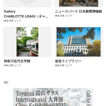
Gallery
ニュースパーク 日本新聞博物館
CHARLOTTE.USAGI（ギャラ
神奈川県
エリア
リーシャーロットウサギ）
神奈川県
エリア
神奈川近代文学館
放送ライブラリー
神奈川県
エリア
神奈川県
エリア
AD