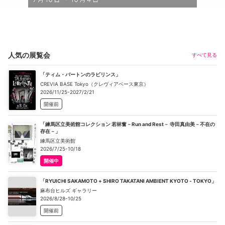
人気の展覧会
すべて見る
「ティム・バートンのラビリンス」
CREVIA BASE Tokyo（クレヴィアベース東京）
2026/11/25-2027/2/21
開催前
「練馬区立美術館コレクション 若林奮－Run and Rest－ 寺田真由美－不在の
存在－」
練馬区立美術館
2026/7/25-10/18
開催中
「RYUICHI SAKAMOTO + SHIRO TAKATANI AMBIENT KYOTO - TOKYO」
麻布台ヒルズ ギャラリー
2026/8/28-10/25
開催前