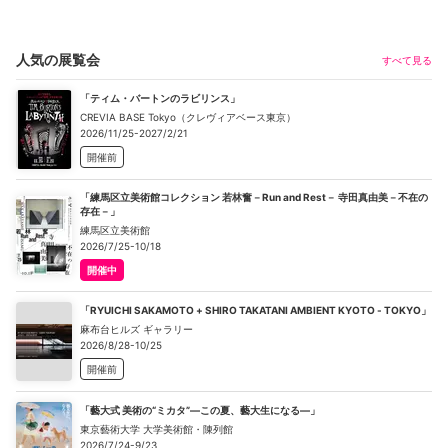
人気の展覧会
すべて見る
「ティム・バートンのラビリンス」
CREVIA BASE Tokyo（クレヴィアベース東京）
2026/11/25-2027/2/21
開催前
「練馬区立美術館コレクション 若林奮－Run and Rest－ 寺田真由美－不在の
存在－」
練馬区立美術館
2026/7/25-10/18
開催中
「RYUICHI SAKAMOTO + SHIRO TAKATANI AMBIENT KYOTO - TOKYO」
麻布台ヒルズ ギャラリー
2026/8/28-10/25
開催前
「藝大式 美術の“ミカタ”―この夏、藝大生になる―」
東京藝術大学 大学美術館・陳列館
2026/7/24-9/23