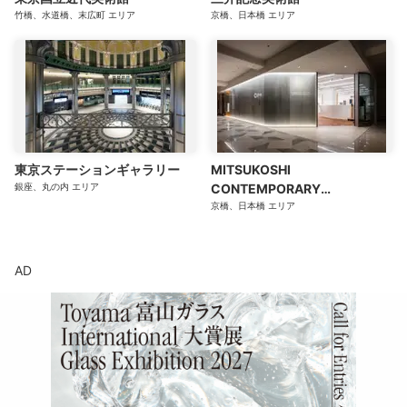
竹橋、水道橋、末広町
エリア
京橋、日本橋
エリア
東京ステーションギャラリー
MITSUKOSHI
銀座、丸の内
エリア
CONTEMPORARY
GALLERY（三越コンテンポラ
京橋、日本橋
エリア
リーギャラリー）
AD