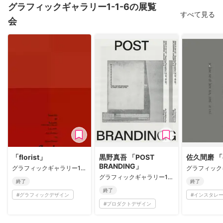
グラフィックギャラリー1-1-6の展覧
すべて見る
会
「florist」
黒野真吾 「POST
佐久間磨 「e
BRANDING」
グラフィックギャラリー1-1-6
グラフィックギャラリー1-1-6
終了
終了
終了
#
グラフィックデザイン
#
インスタレ
#
プロダクトデザイン