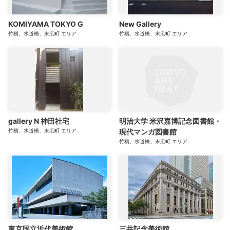
KOMIYAMA TOKYO G
New Gallery
竹橋、水道橋、末広町
エリア
竹橋、水道橋、末広町
エリア
gallery N 神田社宅
明治大学 米沢嘉博記念図書館・
竹橋、水道橋、末広町
エリア
現代マンガ図書館
竹橋、水道橋、末広町
エリア
東京国立近代美術館
三井記念美術館