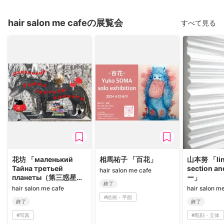
hair salon me cafeの展覧会
すべて見る
花坊 「маленький
相馬祐子 「百花」
山本努 「lin
Тайна третьей
section an
hair salon me cafe
планеты（第三惑星の
ー」
終了
小さな秘密 ）」
hair salon me cafe
hair salon m
#
絵画・平面
終了
終了
#
写真
#
彫刻・立体