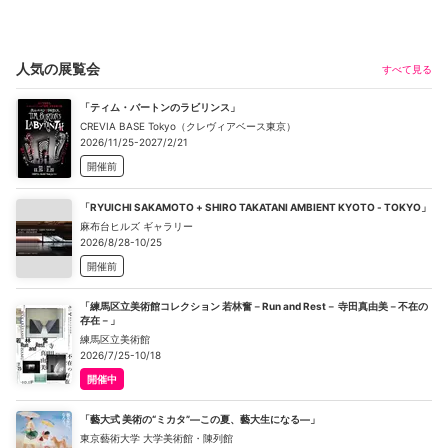
人気の展覧会
すべて見る
「ティム・バートンのラビリンス」
CREVIA BASE Tokyo（クレヴィアベース東京）
2026/11/25-2027/2/21
開催前
「RYUICHI SAKAMOTO + SHIRO TAKATANI AMBIENT KYOTO - TOKYO」
麻布台ヒルズ ギャラリー
2026/8/28-10/25
開催前
「練馬区立美術館コレクション 若林奮－Run and Rest－ 寺田真由美－不在の
存在－」
練馬区立美術館
2026/7/25-10/18
開催中
「藝大式 美術の“ミカタ”―この夏、藝大生になる―」
東京藝術大学 大学美術館・陳列館