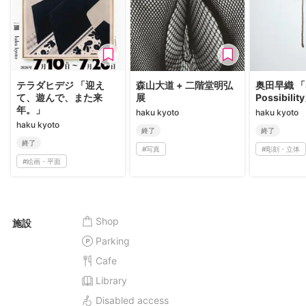
テラダヒデジ 「迎え
森山大道 + 二階堂明弘
奥田早織 「S
て、遊んで、また来
展
Possibilit
年。」
haku kyoto
haku kyoto
haku kyoto
終了
終了
終了
#
写真
#
彫刻・立体
#
絵画・平面
Shop
施設
Parking
Cafe
Library
Disabled access