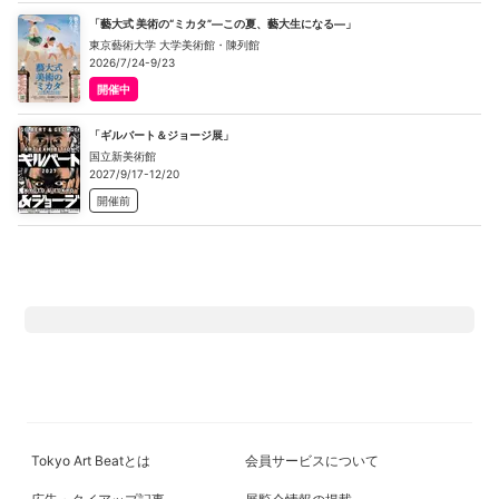
「藝大式 美術の“ミカタ”―この夏、藝大生になる―」
東京藝術大学 大学美術館・陳列館
2026/7/24-9/23
開催中
「ギルバート＆ジョージ展」
国立新美術館
2027/9/17-12/20
開催前
Tokyo Art Beatとは
会員サービスについて