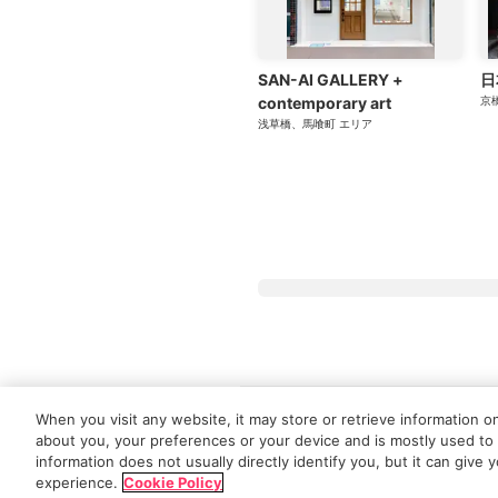
SAN-AI GALLERY +
日
contemporary art
京
浅草橋、馬喰町
エリア
Tokyo Art Beatとは
会員サービスに
When you visit any website, it may store or retrieve information o
about you, your preferences or your device and is mostly used to 
information does not usually directly identify you, but it can giv
All
experience.
Cookie Policy