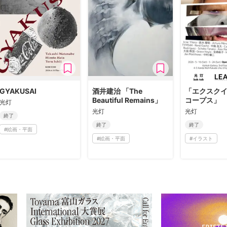
GYAKUSAI
酒井建治 「The
「エクスク
Beautiful Remains」
コープス」
光灯
光灯
光灯
終了
終了
終了
#
絵画・平面
#
絵画・平面
#
イラスト