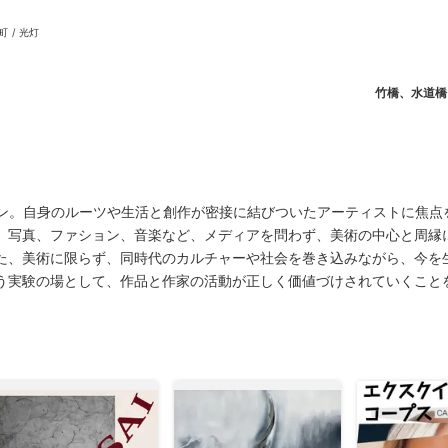
町
/
光灯
竹橋、水道橋
ニュース/記事
展覧会
ープン。自身のルーツや生活と創作が密接に結びついたアーティストに焦点
、写真、ファション、音楽など、メディアを問わず、美術の中心と周縁
た、美術に限らず、同時代のカルチャーや社会を巻き込みながら、今を
う実験の場として、作品と作家の活動が正しく価値づけされていくこと