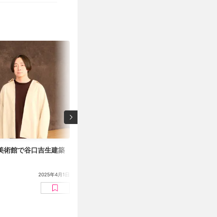
美術館で谷口吉生建築
「カラーズ」展（ポーラ美術館）開幕レポー
リヒター、草間彌生まで、「色彩の美術史」
探究を辿る
2025年4月1日
フォトレポート
後藤美波（編集部）