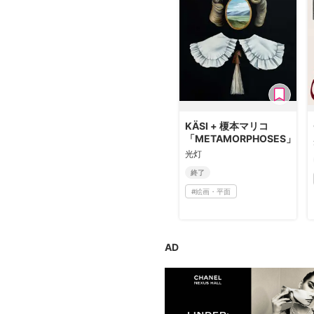
広告・タイアップ記事
展覧会情報の掲載
よくある質問
プライバシーポリシー
利用規約
クッキーの詳細
KÄSI + 榎本マリコ
「METAMORPHOSES」
光灯
終了
#
絵画・平面
AD