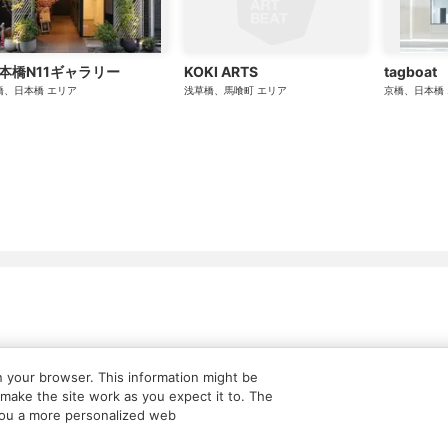
本橋N11ギャラリー
KOKI ARTS
tagboat
橋、日本橋
エリア
浅草橋、馬喰町
エリア
京橋、日本橋
ついて
広告・タイアップ記事
展覧会情報の掲載
よくある質問
n your browser. This information might be
make the site work as you expect it to. The
利用規約
クッキーの詳細
e you a more personalized web
 content on this site is © its respective owner(s). Tokyo Art Beat (2004-2026).