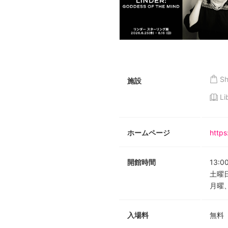
S
施設
Li
ホームページ
https
開館時間
13:0
土曜日
月曜
入場料
無料