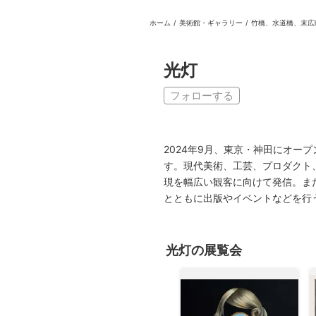
ホーム
/
美術館・ギャラリー
/
竹橋、水道橋、末広
日本
English
語
En
Ja
ログイン
光灯
戻る
ホーム
フォローする
ログイン
Instagram
2024年9月、東京・神田にオ
X
す。現代美術、工芸、プロダクト
現を幅広い観客に向けて発信。ま
YouTube
とともに出版やイベントなどを行
Facebook
LINE
光灯の展覧会
メールマガジン
Tokyo Art Beatとは
会員サービスについて