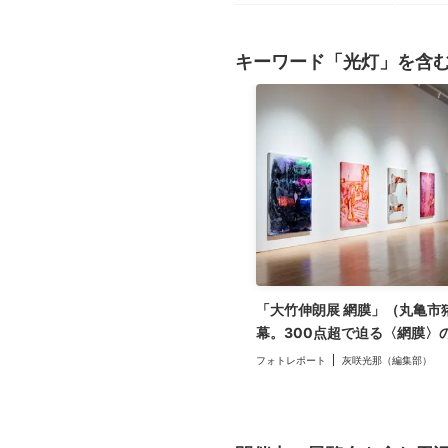
キーワード「光灯」を含
「大竹伸朗展 網膜」（丸亀市
幕。300点超で迫る〈網膜〉
作品も
フォトレポート
灰咲光那（編集部）