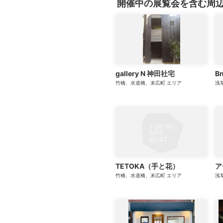
開催中の展覧会を含む周
gallery N 神田社宅
B
竹橋、水道橋、末広町
エリア
浅
TETOKA（手と花）
ア
竹橋、水道橋、末広町
エリア
浅