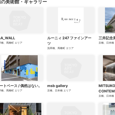
辺の美術館・ギャラリー
nA_WALL
ルーニィ 247 ファインアー
三井記念
草橋、馬喰町
エリア
ツ
京橋、日本橋
浅草橋、馬喰町
エリア
ートベース / 偶然はない。
msb gallery
MITSUKO
草橋、馬喰町
エリア
京橋、日本橋
エリア
CONTEM
GALLE
京橋、日本橋
ラリーギ