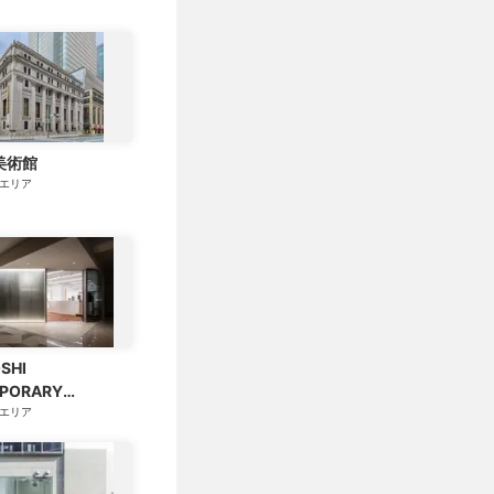
美術館
エリア
SHI
PORARY
RY（三越コンテンポ
エリア
ャラリー）