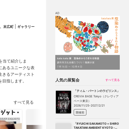
AD
|
、末広町
ギャラリー
マップ
チケット割引
を当て紹介しま
にあるユニークな表
生きるアーティスト
人気の展覧会
すべて見る
を目指します。
「ティム・バートンのラビリンス」
CREVIA BASE Tokyo（クレヴィア
ベース東京）
すべて見る
2026/11/25-2027/2/21
開催前
「RYUICHI SAKAMOTO + SHIRO
TAKATANI AMBIENT KYOTO -