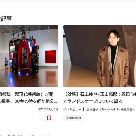
む記事
猪熊弦一郎現代美術館）が開
【対談】石上純也×玉山拓郎：豊田市
の世界、30年の時を経た初公開
とランドスケープについて語る
2025年8月4日
インタビュー
福島夏子（Tokyo Art Beat編集長）
Sponsored