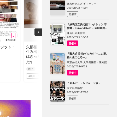
TOKYO」
麻布台ヒルズ ギャラリー
2026/8/28-10/25
開催前
「練馬区立美術館コレクション 若
林奮－Run and Rest－ 寺田真由美
－不在の存在－」
練馬区立美術館
2026/7/25-10/18
開催中
イジット・
矢部桜 「見えるもので
生み出てきたこと それ
「藝大式 美術の“ミカタ”―この夏、
はきっと特別なこと」
藝大生になる―」
光灯
東京藝術大学 大学美術館・陳列館
2026/7/24-9/23
終了
開催中
#
絵画・平面
「ギルバート＆ジョージ展」
国立新美術館
2027/9/17-12/20
開催前