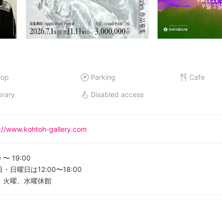
hop
Parking
Cafe
brary
Disabled access
://www.kohtoh-gallery.com
0
〜
19:00
・日曜日は12:00〜18:00
、火曜、水曜休館