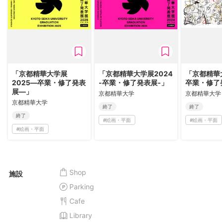
「京都精華大学展
「京都精華大学展2024
「京都精華
2025―卒業・修了発表
-卒業・修了発表展-」
卒業・修了
展―」
京都精華大学
京都精華大学
京都精華大学
終了
終了
終了
#
絵画・平面
#
絵画・平面
#
絵画・平面
Shop
施設
Parking
Cafe
Library