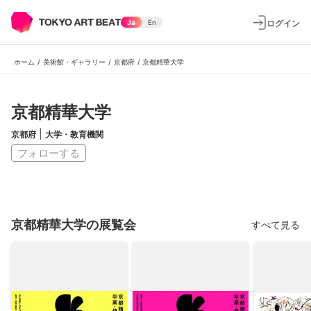
ログイン
Ja
En
ホーム
/
美術館・ギャラリー
/
京都府
/
京都精華大学
京都精華大学
|
京都府
大学・教育機関
フォローする
京都精華大学の展覧会
すべて見る