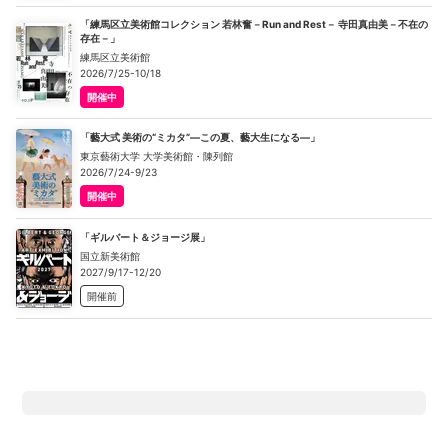
「練馬区立美術館コレクション 若林奮－Run and Rest－ 寺田真由美－不在の
存在－」
練馬区立美術館
2026/7/25-10/18
開催中
「藝大式 美術の“ミカタ”―この夏、藝大生になる―」
東京藝術大学 大学美術館・陳列館
2026/7/24-9/23
開催中
「ギルバート＆ジョージ展」
国立新美術館
2027/9/17-12/20
開催前