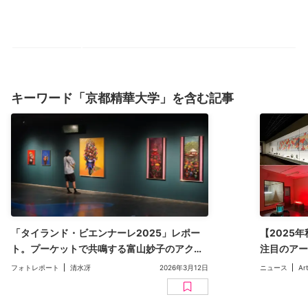
キーワード「京都精華大学」を含む記事
「タイランド・ビエンナーレ2025」レポー
【2025
ト。プーケットで共鳴する富山妙子のアクテ
注目のアー
ィヴィズム（文：清水冴）
まで
フォトレポート
清水冴
2026年3月12日
ニュース
Ar