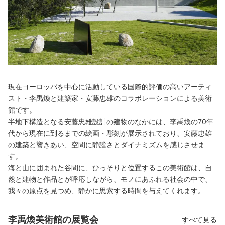
現在ヨーロッパを中心に活動している国際的評価の高いアーティ
スト・李禹煥と建築家・安藤忠雄のコラボレーションによる美術
館です。
半地下構造となる安藤忠雄設計の建物のなかには、李禹煥の70年
代から現在に到るまでの絵画・彫刻が展示されており、安藤忠雄
の建築と響きあい、空間に静謐さとダイナミズムを感じさせま
す。
海と山に囲まれた谷間に、ひっそりと位置するこの美術館は、自
然と建物と作品とが呼応しながら、モノにあふれる社会の中で、
我々の原点を見つめ、静かに思索する時間を与えてくれます。
李禹煥美術館の展覧会
すべて見る