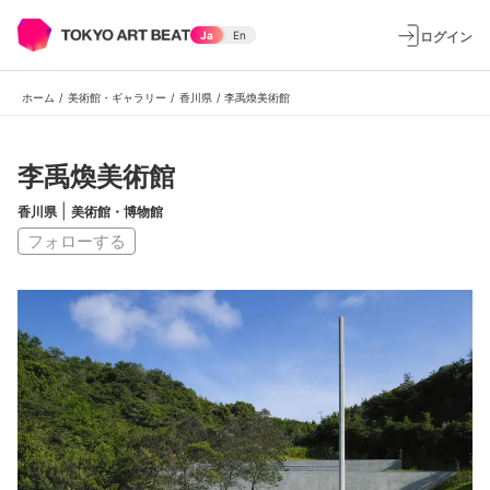
ログイン
Ja
En
ホーム
/
美術館・ギャラリー
/
香川県
/
李禹煥美術館
李禹煥美術館
|
香川県
美術館・博物館
フォローする