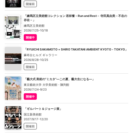
開催前
「練馬区立美術館コレクション 若林奮－Run and Rest－ 寺田真由美－不在の
存在－」
練馬区立美術館
2026/7/25-10/18
開催中
「RYUICHI SAKAMOTO + SHIRO TAKATANI AMBIENT KYOTO - TOKYO」
麻布台ヒルズ ギャラリー
2026/8/28-10/25
開催前
「藝大式 美術の“ミカタ”―この夏、藝大生になる―」
東京藝術大学 大学美術館・陳列館
2026/7/24-9/23
開催中
「ギルバート＆ジョージ展」
国立新美術館
2027/9/17-12/20
開催前