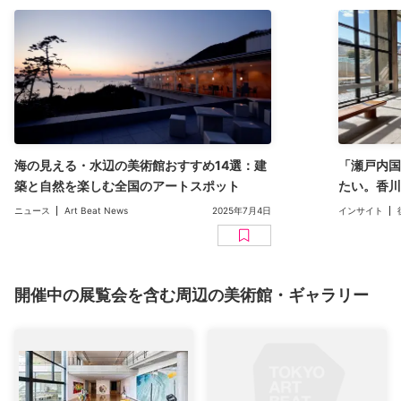
海の見える・水辺の美術館おすすめ14選：建
「瀬戸内国
築と自然を楽しむ全国のアートスポット
たい。香川
ニュース
Art Beat News
2025年7月4日
インサイト
開催中の展覧会を含む周辺の美術館・ギャラリー