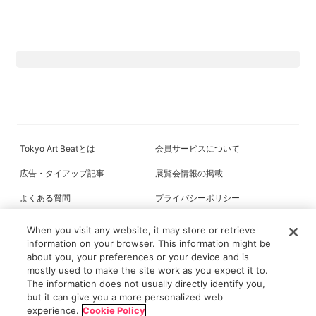
Tokyo Art Beatとは
会員サービスについて
広告・タイアップ記事
展覧会情報の掲載
よくある質問
プライバシーポリシー
利用規約
クッキーの詳細
When you visit any website, it may store or retrieve
information on your browser. This information might be
about you, your preferences or your device and is
mostly used to make the site work as you expect it to.
All content on this site is © its respective owner(s). Tokyo Art Beat (2004-
The information does not usually directly identify you,
2026).
but it can give you a more personalized web
experience.
Cookie Policy