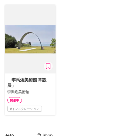
「李禹煥美術館 常設
展」
李禹煥美術館
開催中
#
インスタレーション
Shop