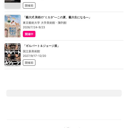
開催前
「藝大式 美術の“ミカタ”―この夏、藝大生になる―」
東京藝術大学 大学美術館・陳列館
2026/7/24-9/23
開催中
「ギルバート＆ジョージ展」
国立新美術館
2027/9/17-12/20
開催前