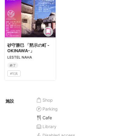
砂守勝巳 「黙示の町 -
OKINAWA-」
LESTEL NAHA
終了
#
写真
Shop
施設
Parking
Cafe
Library
Disabled access