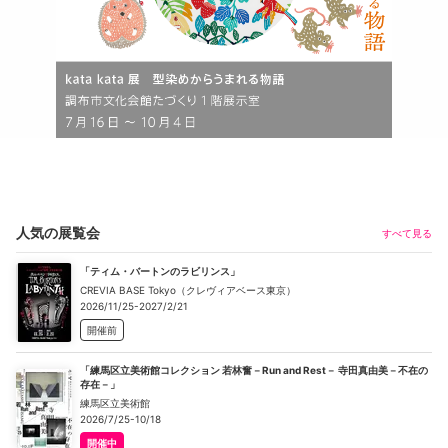
人気の展覧会
すべて見る
「ティム・バートンのラビリンス」
CREVIA BASE Tokyo（クレヴィアベース東京）
2026/11/25-2027/2/21
開催前
「練馬区立美術館コレクション 若林奮－Run and Rest－ 寺田真由美－不在の
存在－」
練馬区立美術館
2026/7/25-10/18
開催中