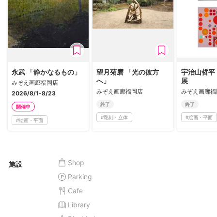
永武 「静かなるもの」
望月菊磨 「光の彼方
宇治山哲平 
へ」
展
みぞえ画廊福岡店
みぞえ画廊福岡店
みぞえ画廊福
2026/8/1-8/23
終了
終了
開催中
#
彫刻・立体
#
絵画・平面
#
絵画・平面
Shop
施設
Parking
Cafe
Library