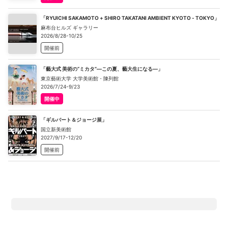
「RYUICHI SAKAMOTO + SHIRO TAKATANI AMBIENT KYOTO - TOKYO」
麻布台ヒルズ ギャラリー
2026/8/28-10/25
開催前
「藝大式 美術の“ミカタ”―この夏、藝大生になる―」
東京藝術大学 大学美術館・陳列館
2026/7/24-9/23
開催中
「ギルバート＆ジョージ展」
国立新美術館
2027/9/17-12/20
開催前