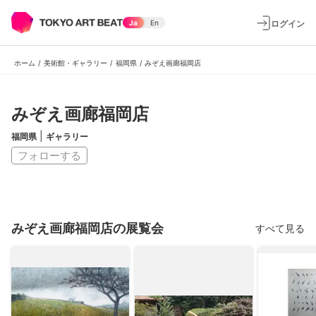
ログイン
Ja
En
ホーム
/
美術館・ギャラリー
/
福岡県
/
みぞえ画廊福岡店
みぞえ画廊福岡店
|
福岡県
ギャラリー
フォローする
みぞえ画廊福岡店の展覧会
すべて見る