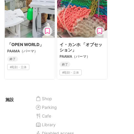
「OPEN WORLD」
イ・カンホ 「オブセッ
ション」
PAAMA（パーマ）
PAAMA（パーマ）
終了
終了
#
彫刻・立体
#
彫刻・立体
Shop
施設
Parking
Cafe
Library
Disabled access