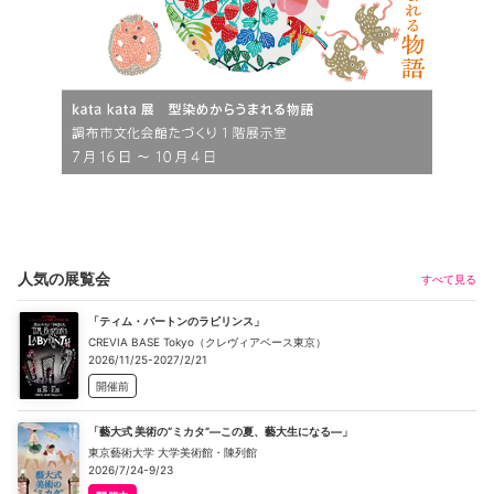
人気の展覧会
すべて見る
「ティム・バートンのラビリンス」
CREVIA BASE Tokyo（クレヴィアベース東京）
2026/11/25-2027/2/21
開催前
「藝大式 美術の“ミカタ”―この夏、藝大生になる―」
東京藝術大学 大学美術館・陳列館
2026/7/24-9/23