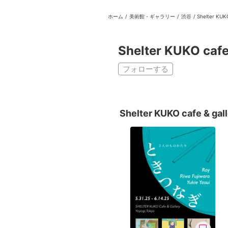
ホーム
/
美術館・ギャラリー
/
渋谷
/
Shelter KUKO
日本
English
語
En
Ja
ログイン
Shelter KUKO cafe
戻る
ホーム
フォローする
ログイン
Instagram
Shelter KUKO cafe & g
X
YouTube
Facebook
LINE
メールマガジン
Tokyo Art Beatとは
会員サービスについて