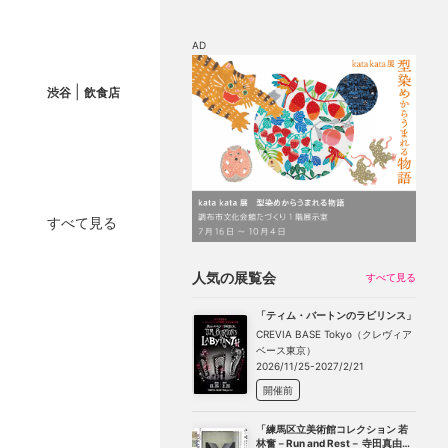
AD
|
渋谷
飲食店
マップ
チケット割引
すべて見る
人気の展覧会
すべて見る
「ティム・バートンのラビリンス」
CREVIA BASE Tokyo（クレヴィア
ベース東京）
2026/11/25-2027/2/21
開催前
「練馬区立美術館コレクション 若
林奮－Run and Rest－ 寺田真由美