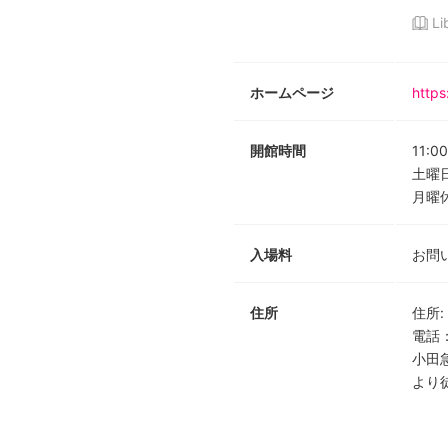
Li
ホームページ
https
開館時間
11:00
土曜日
月曜
入場料
お問
住所
住所
:
電話
小田
より