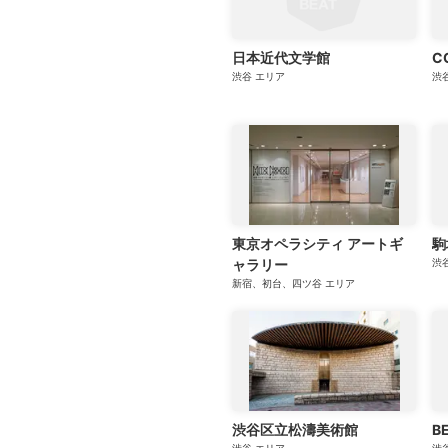
​日本近代文学館
CC
渋谷
エリア
渋
東京オペラシティ アートギ
駒
ャラリー
渋
新宿、初台、四ツ谷
エリア
渋谷区立松濤美術館
B