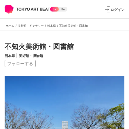
ログイン
Ja
En
ホーム
/
美術館・ギャラリー
/
熊本県
/
不知火美術館・図書館
不知火美術館・図書館
|
熊本県
美術館・博物館
フォローする