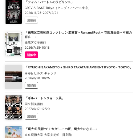
「ティム・バートンのラビリンス」
CREVIA BASE Tokyo（クレヴィアベース東京）
2026/11/25-2027/2/21
開催前
「練馬区立美術館コレクション 若林奮－Run and Rest－ 寺田真由美－不在の
存在－」
練馬区立美術館
2026/7/25-10/18
開催中
「RYUICHI SAKAMOTO + SHIRO TAKATANI AMBIENT KYOTO - TOKYO」
麻布台ヒルズ ギャラリー
2026/8/28-10/25
開催前
「ギルバート＆ジョージ展」
国立新美術館
2027/9/17-12/20
開催前
「藝大式 美術の“ミカタ”―この夏、藝大生になる―」
東京藝術大学 大学美術館・陳列館