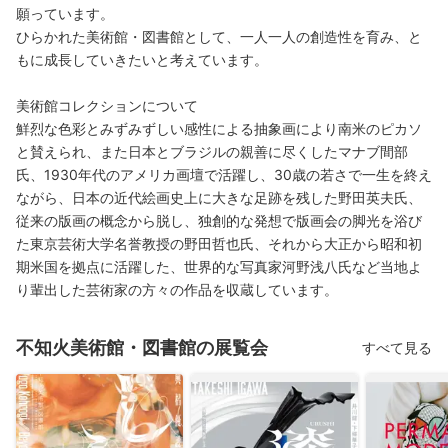
願っています。
ひらかれた美術館・図書館として、一人一人の創造性を育み、と
もに成長していきたいと考えています。
美術館コレクションについて
鮮烈な色彩とみずみずしい感性による抽象画により南米のピカソ
と賛えられ、また日本とブラジルの親善に尽くしたマナブ間部
氏、1930年代のアメリカ画壇で活躍し、30歳の若さで一生を終え
ながら、日本の近代絵画史上に大きな足跡を残した野田英夫氏、
従来の版画の概念から脱し、独創的な発想で版画会の脚光を浴び
た東京芸術大学名誉教授の野田哲也氏、それから大正から昭和初
期米国を拠点に活躍した、世界的な写真家河野浅八氏など当地よ
り輩出した芸術家の方々の作品を収蔵しています。
不知火美術館・図書館の展覧会
すべて見る