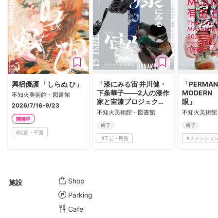
興梠優護 「しらぬ ひ」
「漆にみる宙 井川健・
「PERMAN
下条華子――2人の漆作
MODERN
不知火美術館・図書館
家と宙漆プロジェク
眼」
2026/7/16-9/23
ト」
不知火美術館・図書館
不知火美術館
開催中
終了
終了
#
絵画・平面
#
工芸・民藝
#
ファッション
Shop
施設
Parking
Cafe