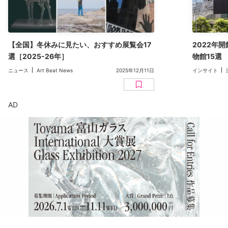
【全国】冬休みに見たい、おすすめ展覧会17
2022年
選［2025-26年］
物館15選
ニュース
Art Beat News
2025年12月11日
インサイト
AD