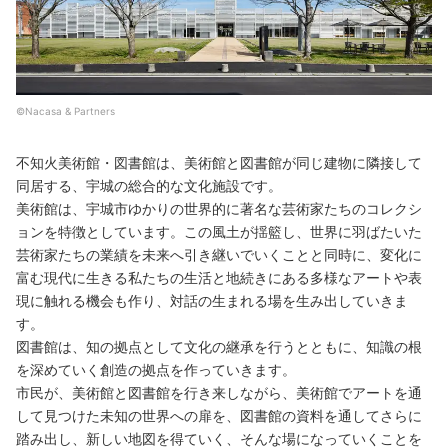
©Nacasa & Partners
不知火美術館・図書館は、美術館と図書館が同じ建物に隣接して
同居する、宇城の総合的な文化施設です。
美術館は、宇城市ゆかりの世界的に著名な芸術家たちのコレクシ
ョンを特徴としています。この風土が揺籃し、世界に羽ばたいた
芸術家たちの業績を未来へ引き継いでいくことと同時に、変化に
富む現代に生きる私たちの生活と地続きにある多様なアートや表
現に触れる機会も作り、対話の生まれる場を生み出していきま
す。
図書館は、知の拠点として文化の継承を行うとともに、知識の根
を深めていく創造の拠点を作っていきます。
市民が、美術館と図書館を行き来しながら、美術館でアートを通
して見つけた未知の世界への扉を、図書館の資料を通してさらに
踏み出し、新しい地図を得ていく、そんな場になっていくことを