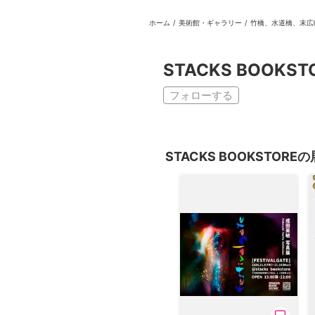
ホーム
/
美術館・ギャラリー
/
竹橋、水道橋、末広
日本
English
語
En
Ja
ログイン
STACKS BOOKST
戻る
ホーム
フォローする
ログイン
Instagram
STACKS BOOKSTORE
X
YouTube
Facebook
LINE
メールマガジン
Tokyo Art Beatとは
会員サービスについて