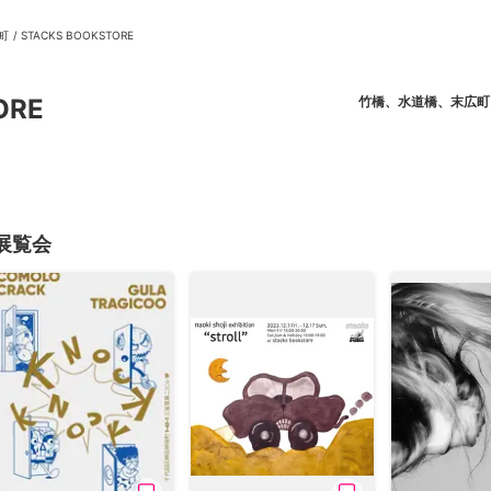
町
/
STACKS BOOKSTORE
ORE
竹橋、水道橋、末広町
ニュース/記事
展覧会
の展覧会