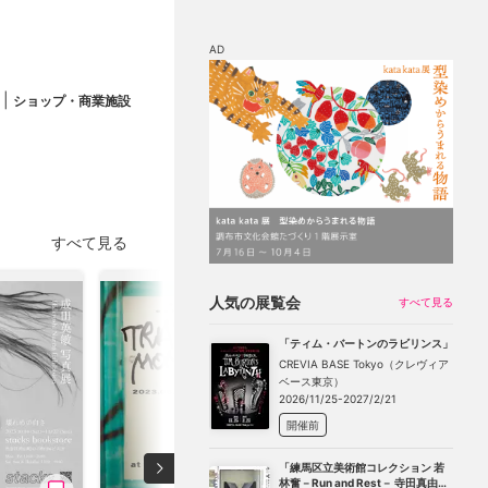
AD
|
ショップ・商業施設
マップ
チケット割引
すべて見る
人気の展覧会
すべて見る
「ティム・バートンのラビリンス」
CREVIA BASE Tokyo（クレヴィア
ベース東京）
2026/11/25-2027/2/21
開催前
「練馬区立美術館コレクション 若
林奮－Run and Rest－ 寺田真由美