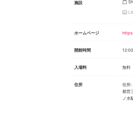
S
施設
Li
ホームページ
https
開館時間
12:0
入場料
無料
住所
住所
:
都営
ノ水