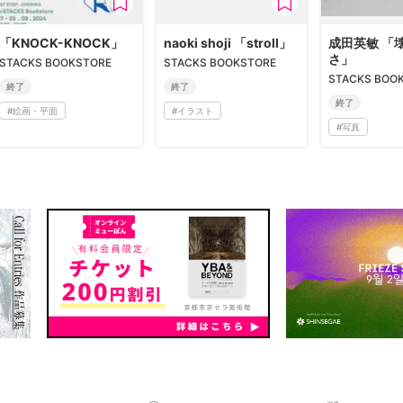
「KNOCK-KNOCK」
naoki shoji 「stroll」
成田英敏 「
さ」
STACKS BOOKSTORE
STACKS BOOKSTORE
STACKS BOO
終了
終了
終了
#
絵画・平面
#
イラスト
#
写真