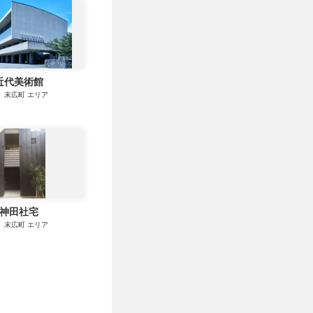
近代美術館
、末広町
エリア
 N 神田社宅
、末広町
エリア