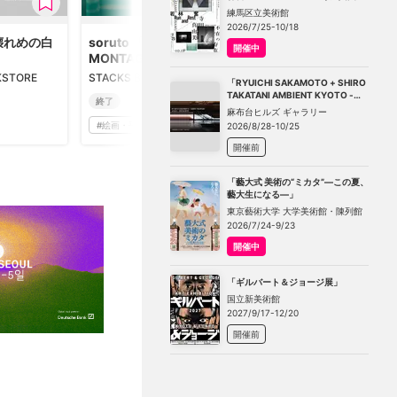
－不在の存在－」
練馬区立美術館
2026/7/25-10/18
壊れめの白
soruto 「TRAINING
開催中
MONTAGE」
KSTORE
STACKS BOOKSTORE
「RYUICHI SAKAMOTO + SHIRO
TAKATANI AMBIENT KYOTO -
終了
TOKYO」
麻布台ヒルズ ギャラリー
#
絵画・平面
2026/8/28-10/25
開催前
「藝大式 美術の“ミカタ”―この夏、
藝大生になる―」
東京藝術大学 大学美術館・陳列館
2026/7/24-9/23
開催中
「ギルバート＆ジョージ展」
国立新美術館
2027/9/17-12/20
開催前