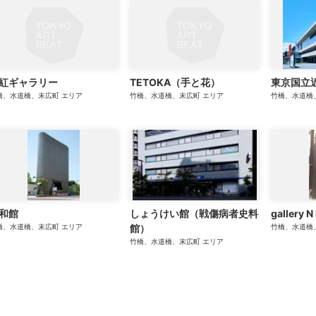
紅ギャラリー
TETOKA（手と花）
東京国立
橋、水道橋、末広町
エリア
竹橋、水道橋、末広町
エリア
竹橋、水道橋
和館
しょうけい館（戦傷病者史料
gallery
橋、水道橋、末広町
エリア
館）
竹橋、水道橋
竹橋、水道橋、末広町
エリア