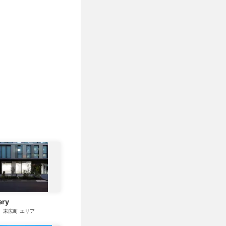
ery
、末広町
エリア