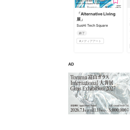
広告・タイアップ記事
展覧会情報の掲載
「Alternative Living
展」
よくある質問
SusHi Tech Square
プライバシーポリシー
終了
#
メディアアート
利用規約
クッキーの詳細
AD