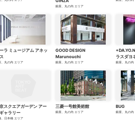
GINZA
銀座、丸の内
エリア
ーラ ミュージアム アネッ
GOOD DESIGN
+DA.YO.
ス
Marunouchi
ラスダヨ
座、丸の内
エリア
銀座、丸の内
エリア
銀座、丸の内
京スクエアガーデン アー
三菱一号館美術館
BUG
ギャラリー
銀座、丸の内
エリア
銀座、丸の内
橋、日本橋
エリア