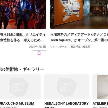
4」が5月3日に開幕。クリエイティ
入場無料のメディアアート×テクノロジ
の創造性を作る・考えるための
Tech Square」がオープン。第一
らだは心になる？」展
2024年4月25日
フォトレポート
野路千晶（編集部）
辺の美術館・ギャラリー
URAKUCHO MUSEUM
HERALBONY LABORATORY
ATELIER 
座、丸の内
エリア
銀座、丸の内