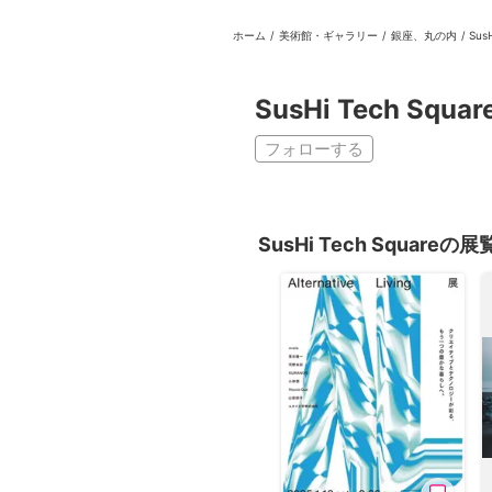
ホーム
/
美術館・ギャラリー
/
銀座、丸の内
/
SusH
日本
English
語
En
Ja
ログイン
SusHi Tech Squar
戻る
ホーム
フォローする
ログイン
Instagram
SusHi Tech Squareの
X
YouTube
Facebook
LINE
メールマガジン
Tokyo Art Beatとは
会員サービスについて