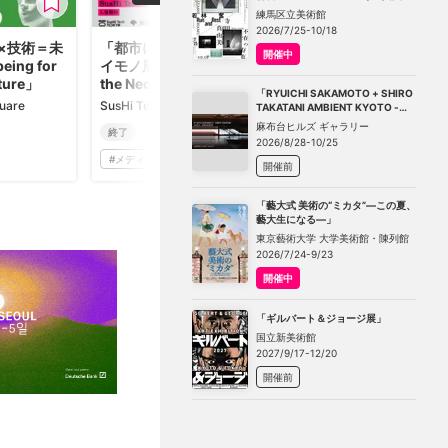
－不在の存在－」
練馬区立美術館
2026/7/25-10/18
×技術＝未
「都市にひそむミエナ
開催中
eing for
イモノ展 Invisibles in
ture」
the Neo City」
「RYUICHI SAKAMOTO + SHIRO
uare
SusHi Tech Square
TAKATANI AMBIENT KYOTO -
TOKYO」
麻布台ヒルズ ギャラリー
終了
2026/8/28-10/25
#
メディアアート
開催前
「藝大式 美術の“ミカタ”―この夏、
藝大生になる―」
東京藝術大学 大学美術館・陳列館
2026/7/24-9/23
開催中
「ギルバート＆ジョージ展」
国立新美術館
2027/9/17-12/20
開催前