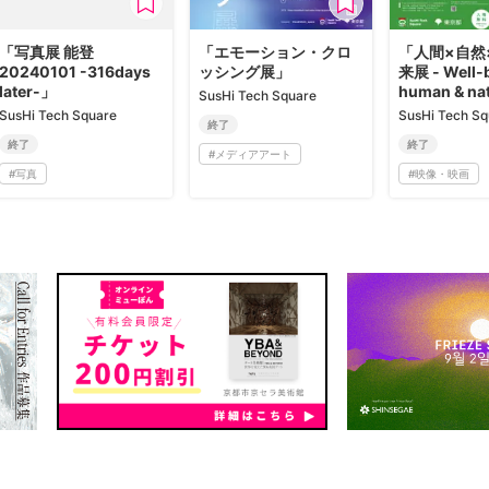
「写真展 能登
「エモーション・クロ
「人間×自然
20240101 -316days
ッシング展」
来展 - Well-b
later-」
human & na
SusHi Tech Square
SusHi Tech Square
SusHi Tech Sq
終了
終了
終了
#
メディアアート
#
写真
#
映像・映画