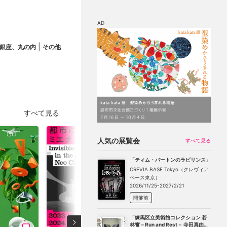
AD
|
銀座、丸の内
その他
マップ
チケット割引
すべて見る
人気の展覧会
すべて見る
「ティム・バートンのラビリンス」
CREVIA BASE Tokyo（クレヴィア
ベース東京）
2026/11/25-2027/2/21
開催前
「練馬区立美術館コレクション 若
林奮－Run and Rest－ 寺田真由美