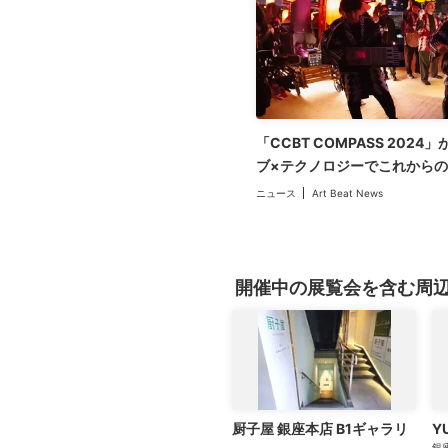
「CCBT COMPASS 202
ブ×テクノロジーでこれから
羅針盤を見つける15日間
ニュース
Art Beat News
開催中の展覧会を含む周
厨子屋 銀座本店 B1ギャラリ
Y
銀