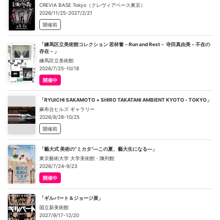
CREVIA BASE Tokyo（クレヴィアベース東京）
2026/11/25-2027/2/21
開催前
「練馬区立美術館コレクション 若林奮－Run and Rest－ 寺田真由美－不在の
存在－」
練馬区立美術館
2026/7/25-10/18
開催中
「RYUICHI SAKAMOTO + SHIRO TAKATANI AMBIENT KYOTO - TOKYO」
麻布台ヒルズ ギャラリー
2026/8/28-10/25
開催前
「藝大式 美術の“ミカタ”―この夏、藝大生になる―」
東京藝術大学 大学美術館・陳列館
2026/7/24-9/23
開催中
「ギルバート＆ジョージ展」
国立新美術館
2027/9/17-12/20