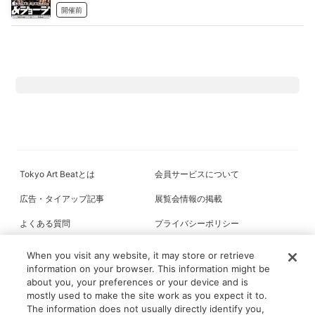
開催前
Tokyo Art Beatとは
会員サービスについて
広告・タイアップ記事
展覧会情報の掲載
よくある質問
プライバシーポリシー
利用規約
クッキーの詳細
When you visit any website, it may store or retrieve
information on your browser. This information might be
about you, your preferences or your device and is
mostly used to make the site work as you expect it to.
All content on this site is © its respective owner(s). Tokyo Art Beat (2004-
The information does not usually directly identify you,