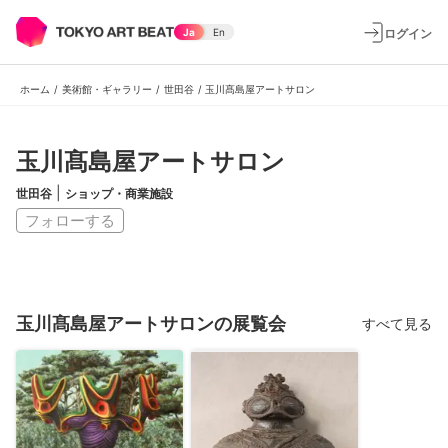
ログイン
Ja
En
ホーム
/
美術館・ギャラリー
/
世田谷
/
玉川髙島屋アートサロン
玉川髙島屋アートサロン
|
世田谷
ショップ・商業施設
フォローする
玉川髙島屋アートサロンの展覧会
すべて見る