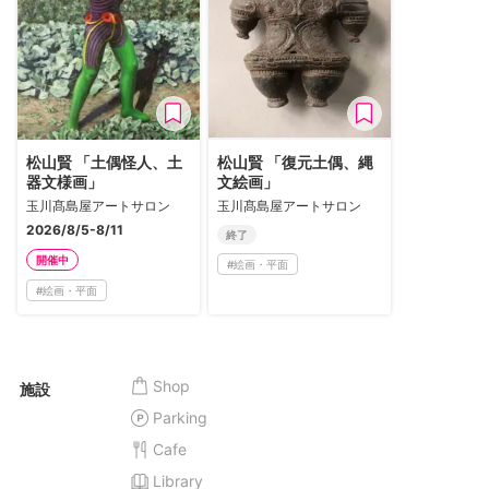
松山賢 「土偶怪人、土
松山賢 「復元土偶、縄
器文様画」
文絵画」
玉川髙島屋アートサロン
玉川髙島屋アートサロン
2026/8/5-8/11
終了
開催中
#
絵画・平面
#
絵画・平面
Shop
施設
Parking
Cafe
Library