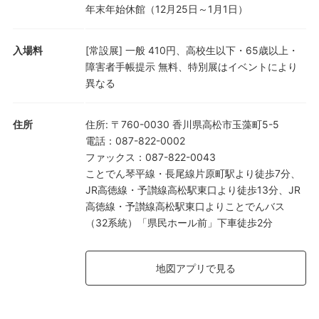
年末年始休館（12月25日～1月1日）
入場料
[常設展] 一般 410円、高校生以下・65歳以上・
障害者手帳提示 無料、特別展はイベントにより
異なる
住所
住所
:
〒760-0030 香川県高松市玉藻町5-5
電話
：
087-822-0002
ファックス
：
087-822-0043
ことでん琴平線・長尾線片原町駅より徒歩7分、
JR高徳線・予讃線高松駅東口より徒歩13分、JR
高徳線・予讃線高松駅東口よりことでんバス
（32系統）「県民ホール前」下車徒歩2分
地図アプリで見る