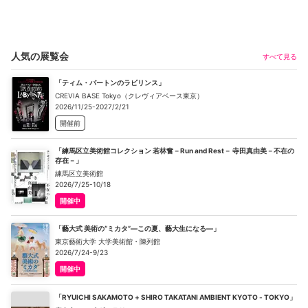
人気の展覧会
すべて見る
「ティム・バートンのラビリンス」
CREVIA BASE Tokyo（クレヴィアベース東京）
2026/11/25-2027/2/21
開催前
「練馬区立美術館コレクション 若林奮－Run and Rest－ 寺田真由美－不在の
存在－」
練馬区立美術館
2026/7/25-10/18
開催中
「藝大式 美術の“ミカタ”―この夏、藝大生になる―」
東京藝術大学 大学美術館・陳列館
2026/7/24-9/23
開催中
「RYUICHI SAKAMOTO + SHIRO TAKATANI AMBIENT KYOTO - TOKYO」