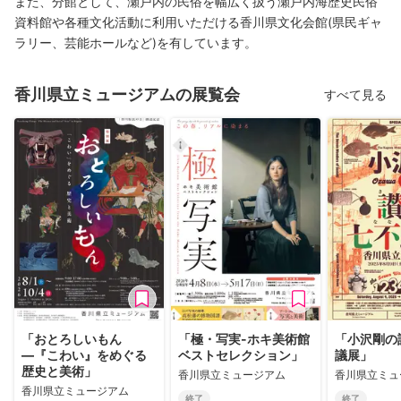
また、分館として、瀬戸内の民俗を幅広く扱う瀬戸内海歴史民俗
資料館や各種文化活動に利用いただける香川県文化会館(県民ギャ
ラリー、芸能ホールなど)を有しています。
香川県立ミュージアムの展覧会
すべて見る
「おとろしいもん
「極・写実-ホキ美術館
「小沢剛の
―『こわい』をめぐる
ベストセレクション」
議展」
歴史と美術」
香川県立ミュージアム
香川県立ミュ
香川県立ミュージアム
終了
終了