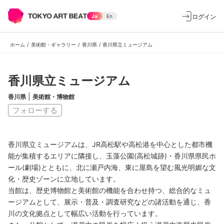
ログイン
Ja
En
ホーム
/
美術館・ギャラリー
/
香川県
/
香川県立ミュージアム
香川県立ミュージアム
|
香川県
美術館・博物館
フォローする
香川県立ミュージアムは、JR高松駅や高松港を中心とした都市機
能が集積するエリアに隣接し、玉藻公園(高松城跡)・香川県県民ホ
ール(劇場)とともに、北に瀬戸内海、東に屋島を望む風光明媚な文
化・歴史ゾーンに立地しています。
当館は、歴史博物館と美術館の機能を合わせ持つ、総合的なミュ
ージアムとして、展示・普及・調査研究などの諸活動を通じ、香
川の文化拠点として幅広い活動を行っています。