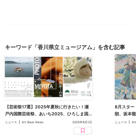
キーワード「香川県立ミュージアム」を含む記事
【芸術祭17選】2025年夏秋に行きたい！瀬
8月スター
戸内国際芸術祭、あいち2025、ひろしま国
朗、坂本龍
際建築祭、六本木アートナイトなど全国の注
芸術祭など
ニュース
Art Beat News
2025年8月1日
ニュース
Ar
目アートフェス＆イベントを一挙紹介