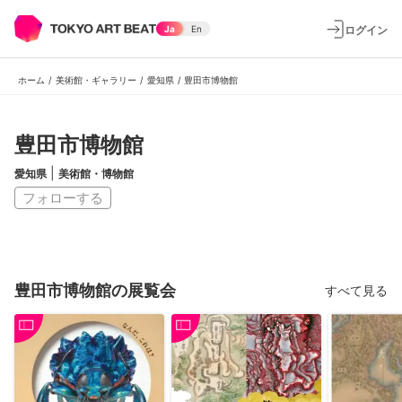
ログイン
Ja
En
ホーム
/
美術館・ギャラリー
/
愛知県
/
豊田市博物館
豊田市博物館
|
愛知県
美術館・博物館
フォローする
豊田市博物館の展覧会
すべて見る