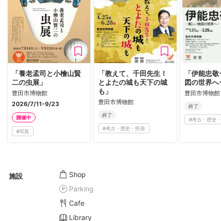
「養老孟司と小檜山賢
「教えて、千田先生！
「伊能忠敬
二の虫展」
とよたの城も天下の城
図の世界へ
も」
豊田市博物館
豊田市博物館
豊田市博物館
2026/7/11-9/23
終了
終了
開催中
#
考古・歴史
#
考古・歴史・民俗
#
写真
Shop
施設
Parking
Cafe
Library