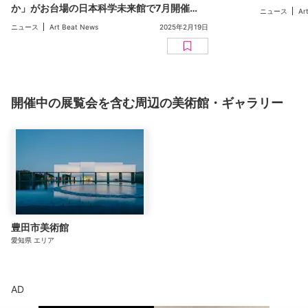
か」がお台場の日本科学未来館で7月開催
ニュース
Ar
へ。宇宙探査・開発の最前線を一堂に紹介
ニュース
Art Beat News
2025年2月19日
開催中の展覧会を含む周辺の美術館・ギャラリー
豊田市美術館
愛知県
エリア
AD