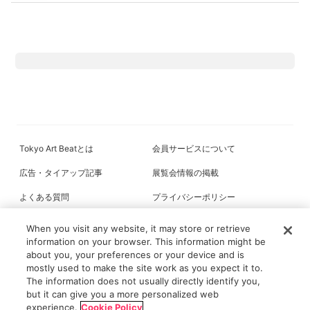
Tokyo Art Beatとは
会員サービスについて
広告・タイアップ記事
展覧会情報の掲載
よくある質問
プライバシーポリシー
利用規約
クッキーの詳細
When you visit any website, it may store or retrieve
information on your browser. This information might be
about you, your preferences or your device and is
mostly used to make the site work as you expect it to.
All content on this site is © its respective owner(s). Tokyo Art Beat (2004-
The information does not usually directly identify you,
2026).
but it can give you a more personalized web
experience.
Cookie Policy