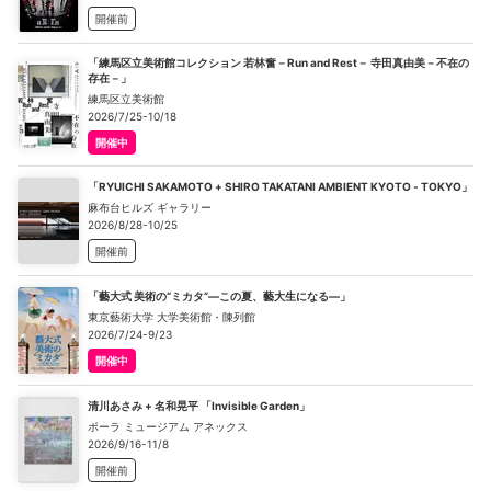
開催前
「練馬区立美術館コレクション 若林奮－Run and Rest－ 寺田真由美－不在の
存在－」
練馬区立美術館
2026/7/25-10/18
開催中
「RYUICHI SAKAMOTO + SHIRO TAKATANI AMBIENT KYOTO - TOKYO」
麻布台ヒルズ ギャラリー
2026/8/28-10/25
開催前
「藝大式 美術の“ミカタ”―この夏、藝大生になる―」
東京藝術大学 大学美術館・陳列館
2026/7/24-9/23
開催中
清川あさみ + 名和晃平 「Invisible Garden」
ポーラ ミュージアム アネックス
2026/9/16-11/8
開催前