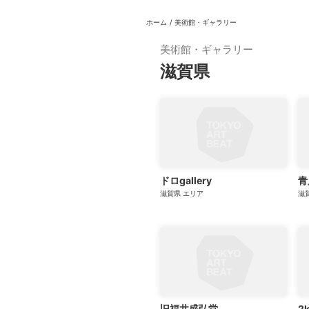
ホーム
/
美術館・ギャラリー
日本
English
語
En
Ja
ログイン
美術館・ギャラリー
滋賀県
戻る
ホーム
ログイン
Instagram
X
YouTube
ドロgallery
青
滋賀県
エリア
滋
Facebook
LINE
メールマガジン
Tokyo Art Beatとは
会員サービスについて
旧福井盛弘堂
2