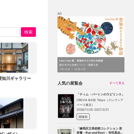
AD
検索
マップ
チケット割引
愛知川ギャラリー
人気の展覧会
すべて見る
「ティム・バートンのラビリンス」
CREVIA BASE Tokyo（クレヴィア
ベース東京）
2026/11/25-2027/2/21
開催前
「練馬区立美術館コレクション 若
林奮－Run and Rest－ 寺田真由美
i（ゲンザイ）