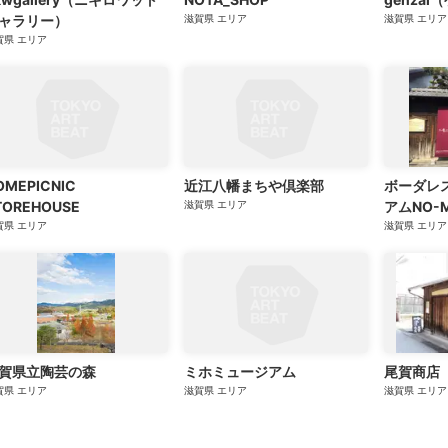
ャラリー）
滋賀県
エリア
滋賀県
エリア
賀県
エリア
OMEPICNIC
近江八幡まちや倶楽部
ボーダレ
TOREHOUSE
滋賀県
エリア
アムNO-
賀県
エリア
滋賀県
エリア
賀県立陶芸の森
ミホミュージアム
尾賀商店
賀県
エリア
滋賀県
エリア
滋賀県
エリア