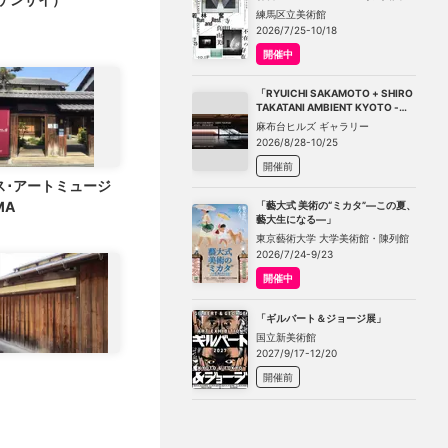
－不在の存在－」
練馬区立美術館
2026/7/25-10/18
開催中
「RYUICHI SAKAMOTO + SHIRO
TAKATANI AMBIENT KYOTO -
TOKYO」
麻布台ヒルズ ギャラリー
2026/8/28-10/25
開催前
ス･アートミュージ
MA
「藝大式 美術の“ミカタ”―この夏、
藝大生になる―」
東京藝術大学 大学美術館・陳列館
2026/7/24-9/23
開催中
「ギルバート＆ジョージ展」
国立新美術館
2027/9/17-12/20
開催前