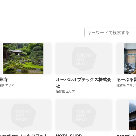
ニュース/記事
展覧会
岸寺
オーパルオプテックス株式会
るーぶる
賀県
エリア
社
滋賀県
エリア
滋賀県
エリア
kwgallery（ニキロワット
NOTA_SHOP
genza