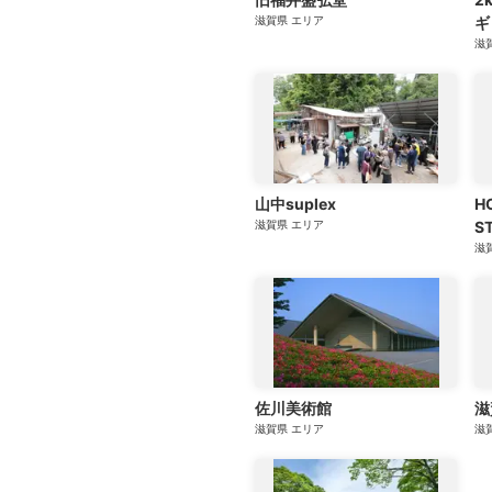
広告・タイアップ記事
滋賀県
エリア
ギ
展覧会情報の掲載
滋
よくある質問
プライバシーポリシー
利用規約
クッキーの詳細
山中suplex
H
滋賀県
エリア
S
滋
佐川美術館
滋
滋賀県
エリア
滋