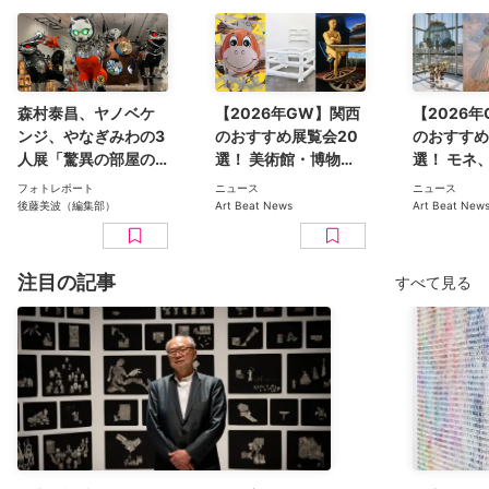
森村泰昌、ヤノベケ
【2026年GW】関西
【2026
ンジ、やなぎみわの3
のおすすめ展覧会20
のおすすめ
人展「驚異の部屋の
選！ 美術館・博物館
選！ モネ
私たち、消滅せ
の最新アート展：ル
ス、YBA
フォトレポート
ニュース
ニュース
よ。」（大阪中之島
ノワール、古代エジ
あおむし、
後藤美波（編集部）
Art Beat News
Art Beat New
美術館）が開幕。“過
プト、マルタン・マ
館など
剰性”の果てに見出し
ルジェラ、中西夏之
た“消滅”とは何か
など
注目の記事
すべて見る