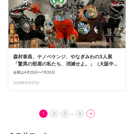
森村泰昌、ヤノベケンジ、やなぎみわの3人展
「驚異の部屋の私たち、消滅せよ。」（大阪中之
島美術館）が開幕。“過剰性”の果てに見出した“消
会期は4月25日〜7月20日
滅”とは何か
2026年4月27日
...
1
2
3
6