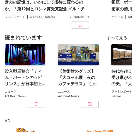
暴力の記憶は、いかにして招待に変わるの
銀座・ポー
か。「第12回ヒロシマ賞受賞記念 メル・チン
術家の清川
展」（広島市現代美術館）レポート
二人展「Inv
フォトレポート
灰咲光那（編集部）
2026年8月8日
ニュース
Ar
読まれています
すべて見る
没入型展覧会「ティ
【美術館のグッズ】
時代を超え
ム・バートンのラビ
「大ゴッホ展 夜の
受け継がれ
リンス」が日本初上
カフェテラス」（上
の美。「大
陸。豊洲のCREVIA
野の森美術館）で見
日本美術コ
ニュース
ニュース
フォトレポート
BASE Tokyoで11月開
つけた、編集部おす
ン 百花繚乱〜海を越
Art Beat News
Art Beat News
Naomi
幕
すめグッズ10選
えた江戸絵
京都美術館
ト
AD