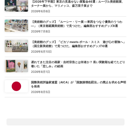
【2026年下半期】東京の見逃せない展覧会46選：ルーヴル美術館展、
ターナー展から、マリメッコ、森万里子展まで
2026年6月6日
【美術館のグッズ】「ルーシー・リー展 ―東西をつなぐ優美のうつわ
―」（東京都庭園美術館）で見つけた、編集部おすすめグッズ8選
2026年7月8日
【美術館のグッズ】「ピカソ meets ポール・スミス 遊び心の冒険へ」
（国立新美術館）で見つけた、編集部おすすめグッズ10選
2026年6月10日
遅れてきた注目の画家・吉村宗浩とは何者か？ 長い実験期を経てたどり
着いた「悲しみ」の絵画
2026年8月1日
国際美術評論家連盟（AICA）が「国旗損壊処罰法」の廃止を求める声明
を発表
2026年8月5日