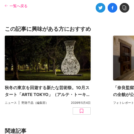
一覧へ戻る
この記事に興味がある方におすすめ
秋冬の東京を回遊する新たな芸術祭。10月ス
「奈良監獄
タート「ARTE TOKYO」（アルテ・トーキョ
の全貌が公
ー）の詳細が明らかに
史、自由へ
ニュース
野路千晶（編集部）
2026年5月4日
フォトレポート
関連記事