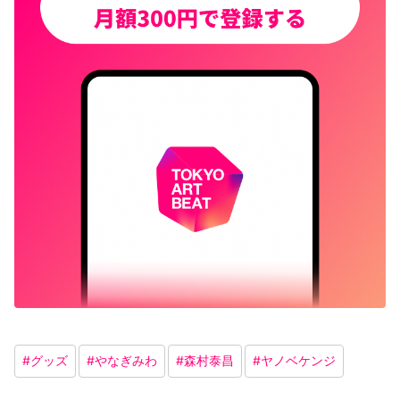
#
グッズ
#
やなぎみわ
#
森村泰昌
#
ヤノベケンジ