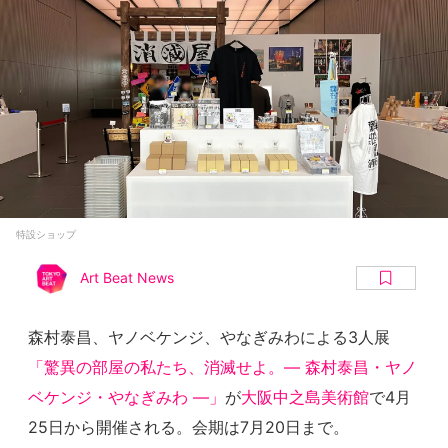
特設ショップ
Art Beat News
森村泰昌、ヤノベケンジ、やなぎみわによる3人展
「驚異の部屋の私たち、消滅せよ。— 森村泰昌・ヤノ
ベケンジ・やなぎみわ —」
が
大阪中之島美術館
で4月
25日から開催される。会期は7月20日まで。