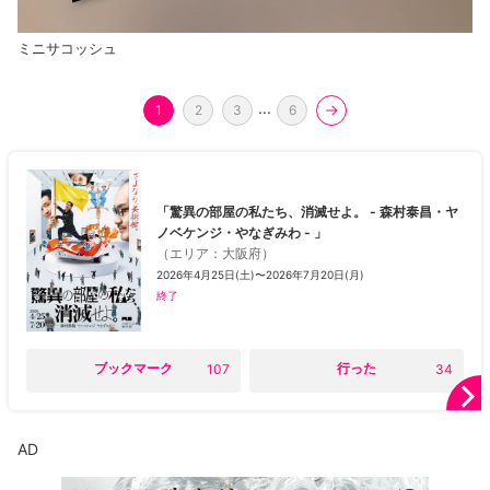
ミニサコッシュ
...
1
2
3
6
「驚異の部屋の私たち、消滅せよ。 - 森村泰昌・ヤ
ノベケンジ・やなぎみわ - 」
（
エリア
：
大阪府
）
2026年4月25日(土)〜2026年7月20日(月)
終了
○
ブックマーク
○
行った
107
34
AD