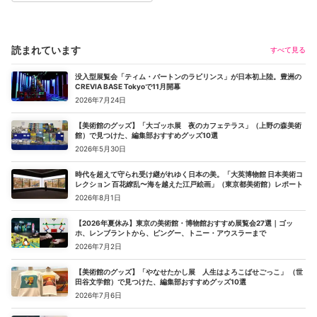
読まれています
すべて見る
没入型展覧会「ティム・バートンのラビリンス」が日本初上陸。豊洲の
CREVIA BASE Tokyoで11月開幕
2026年7月24日
【美術館のグッズ】「大ゴッホ展 夜のカフェテラス」（上野の森美術
館）で見つけた、編集部おすすめグッズ10選
2026年5月30日
時代を超えて守られ受け継がれゆく日本の美。「大英博物館 日本美術コ
レクション 百花繚乱〜海を越えた江戸絵画」（東京都美術館）レポート
2026年8月1日
【2026年夏休み】東京の美術館・博物館おすすめ展覧会27選｜ゴッ
ホ、レンブラントから、ピングー、トニー・アウスラーまで
2026年7月2日
【美術館のグッズ】「やなせたかし展 人生はよろこばせごっこ」 （世
田谷文学館）で見つけた、編集部おすすめグッズ10選
2026年7月6日