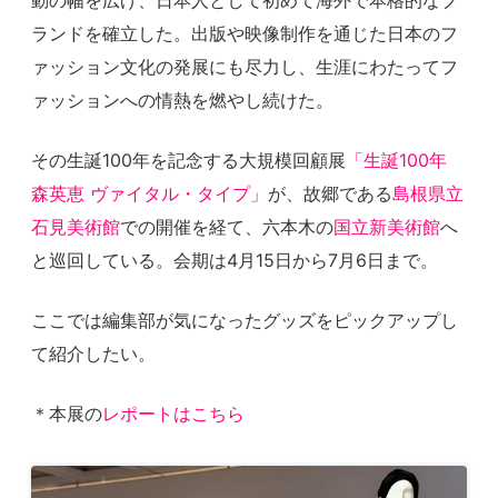
ランドを確立した。出版や映像制作を通じた日本のフ
ァッション文化の発展にも尽力し、生涯にわたってフ
ァッションへの情熱を燃やし続けた。
その生誕100年を記念する大規模回顧展
「生誕100年
森英恵 ヴァイタル・タイプ」
が、故郷である
島根県立
石見美術館
での開催を経て、六本木の
国立新美術館
へ
と巡回している。会期は4月15日から7月6日まで。
ここでは編集部が気になったグッズをピックアップし
て紹介したい。
＊本展の
レポートはこちら