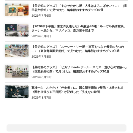
【美術館のグッズ】「やなせたかし展 人生はよろこばせごっこ」 （世
田谷文学館）で見つけた、編集部おすすめグッズ10選
2026年7月6日
【2026年下半期】東京の見逃せない展覧会46選：ルーヴル美術館展、
ターナー展から、マリメッコ、森万里子展まで
2026年6月6日
【美術館のグッズ】「ルーシー・リー展 ―東西をつなぐ優美のうつわ
―」（東京都庭園美術館）で見つけた、編集部おすすめグッズ8選
2026年7月8日
【美術館のグッズ】「ピカソ meets ポール・スミス 遊び心の冒険へ」
（国立新美術館）で見つけた、編集部おすすめグッズ10選
2026年6月10日
髙橋一生、ふたたび「伴走者」に。国立新美術館で展示・上映される
《関わり混ざる三日間》が記録した「見えない時間」
2026年8月7日