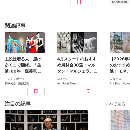
Sponsored
関連記事
主役は着る人、服は
4月スタートのおすす
【2026
あくまで額縁。「生
め展覧会30選：マル
のおすすめ
誕100年 森英恵 ヴ
タン・マルジェラ、
選！ モネ
ァイタル・タイプ」
森英恵、
ス、YBA
フォトレポート
ニュース
ニュース
（国立新美術館）レ
KYOTOGRAPHIEな
あおむし、
灰咲光那（編集部）
Art Beat News
Art Beat New
ポート
ど【2026年版】
館など
注目の記事
すべて見る