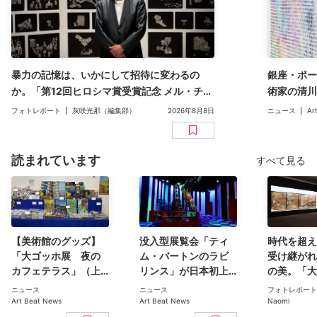
暴力の記憶は、いかにして招待に変わるの
銀座・ポー
か。「第12回ヒロシマ賞受賞記念 メル・チン
術家の清川
展」（広島市現代美術館）レポート
二人展「Inv
フォトレポート
灰咲光那（編集部）
2026年8月8日
ニュース
Ar
読まれています
すべて見る
【美術館のグッズ】
没入型展覧会「ティ
時代を超え
「大ゴッホ展 夜の
ム・バートンのラビ
受け継がれ
カフェテラス」（上
リンス」が日本初上
の美。「大
野の森美術館）で見
陸。豊洲のCREVIA
日本美術コ
ニュース
ニュース
フォトレポート
つけた、編集部おす
BASE Tokyoで11月開
ン 百花繚乱〜海を越
Art Beat News
Art Beat News
Naomi
すめグッズ10選
幕
えた江戸絵