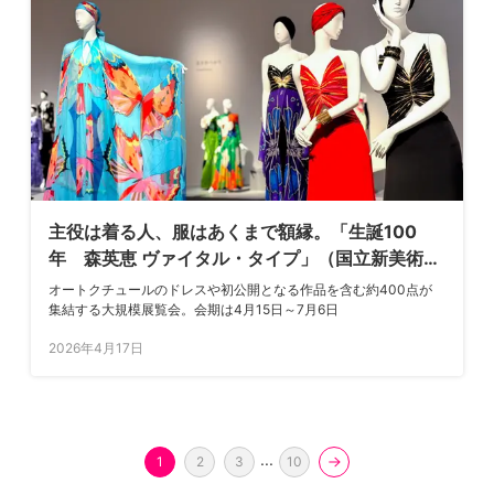
主役は着る人、服はあくまで額縁。「生誕100
年 森英恵 ヴァイタル・タイプ」（国立新美術
館）レポート
オートクチュールのドレスや初公開となる作品を含む約400点が
集結する大規模展覧会。会期は4月15日～7月6日
2026年4月17日
...
1
2
3
10