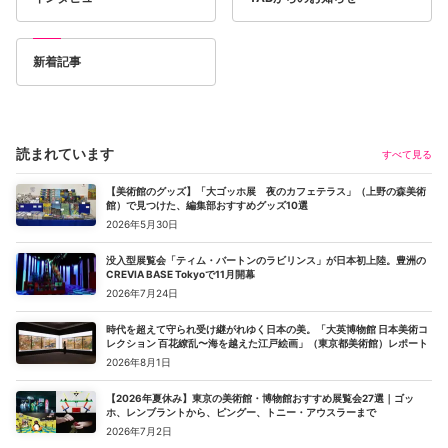
新着記事
読まれています
すべて見る
【美術館のグッズ】「大ゴッホ展 夜のカフェテラス」（上野の森美術
館）で見つけた、編集部おすすめグッズ10選
2026年5月30日
没入型展覧会「ティム・バートンのラビリンス」が日本初上陸。豊洲の
CREVIA BASE Tokyoで11月開幕
2026年7月24日
時代を超えて守られ受け継がれゆく日本の美。「大英博物館 日本美術コ
レクション 百花繚乱〜海を越えた江戸絵画」（東京都美術館）レポート
2026年8月1日
【2026年夏休み】東京の美術館・博物館おすすめ展覧会27選｜ゴッ
ホ、レンブラントから、ピングー、トニー・アウスラーまで
2026年7月2日