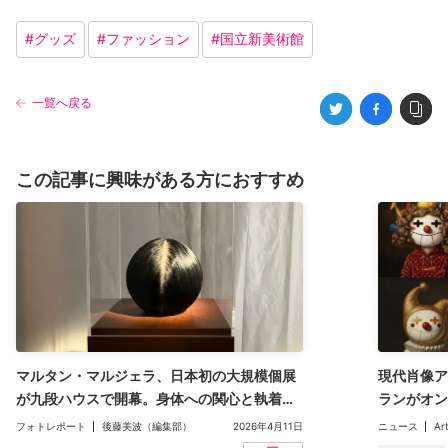
#
グッズ
#
ファッション
#
国立新美術館
一覧へ戻る
この記事に興味がある方におすすめ
マルタン・マルジェラ、日本初の大規模個展
現代肖像ア
が九段ハウスで開幕。身体への関心と執着、
ランがオン
生の痕跡と亡霊──親密な邸宅空間で思想に触
週末に1点
フォトレポート
後藤美波（編集部）
2026年4月11日
ニュース
Ar
れる
販売