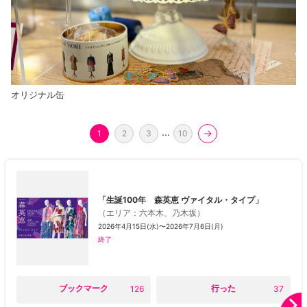
オリジナル缶
...
1
2
3
10
「生誕100年 森英恵 ヴァイタル・タイプ」
（
エリア
：
六本木、乃木坂
）
2026年4月15日(水)〜2026年7月6日(月)
終了
○
ブックマーク
○
行った
126
37