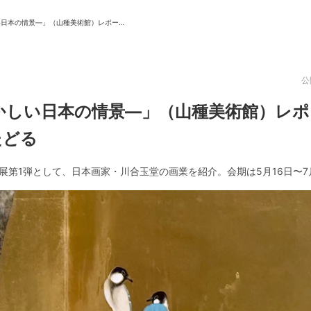
「川合玉堂 ―なつかしい日本の情景―」（山種美術館）レポート。日本の四季と原風景をたどる
ニュース/記事
展覧会
公
記事トップ
注目の記事
かしい日本の情景―」（山種美術館）レ
読まれています
新着記事
ニュース
たどる
フォトレポート
インタビュー
インサイト
展第1弾として、日本画家・川合玉堂の画業を紹介。会期は5月16日〜7
レビュー
TABからのお知らせ
シリーズ一覧