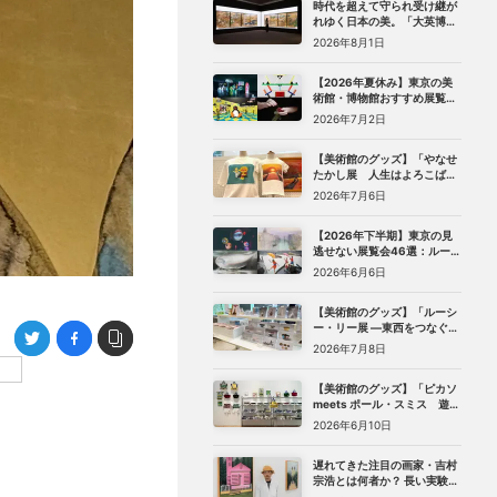
時代を超えて守られ受け継が
れゆく日本の美。「大英博物
館 日本美術コレクション 百花
2026年8月1日
繚乱〜海を越えた江戸絵画」
（東京都美術館）レポート
【2026年夏休み】東京の美
術館・博物館おすすめ展覧会
27選｜ゴッホ、レンブラント
2026年7月2日
から、ピングー、トニー・ア
ウスラーまで
【美術館のグッズ】「やなせ
たかし展 人生はよろこばせ
ごっこ」 （世田谷文学館）で
2026年7月6日
見つけた、編集部おすすめグ
ッズ10選
【2026年下半期】東京の見
逃せない展覧会46選：ルーヴ
ル美術館展、ターナー展か
2026年6月6日
ら、マリメッコ、森万里子展
まで
【美術館のグッズ】「ルーシ
ー・リー展 ―東西をつなぐ優
美のうつわ―」（東京都庭園
2026年7月8日
美術館）で見つけた、編集部
おすすめグッズ8選
【美術館のグッズ】「ピカソ
meets ポール・スミス 遊び
心の冒険へ」（国立新美術
2026年6月10日
館）で見つけた、編集部おす
すめグッズ10選
遅れてきた注目の画家・吉村
宗浩とは何者か？ 長い実験期
を経てたどり着いた「悲し