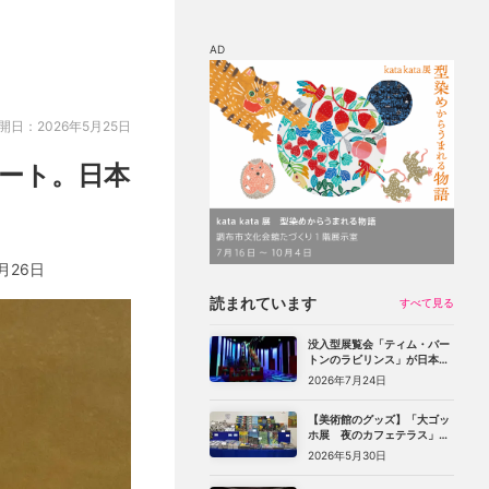
AD
マップ
チケット割引
開日：2026年5月25日
ポート。日本
月26日
読まれています
すべて見る
没入型展覧会「ティム・バー
トンのラビリンス」が日本初
上陸。豊洲のCREVIA BASE
2026年7月24日
Tokyoで11月開幕
【美術館のグッズ】「大ゴッ
ホ展 夜のカフェテラス」
（上野の森美術館）で見つけ
2026年5月30日
た、編集部おすすめグッズ10
選