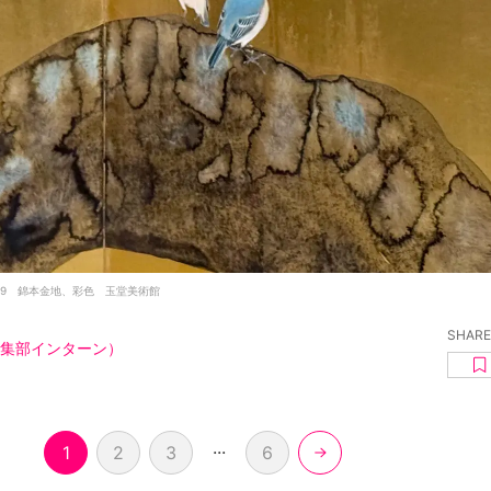
19 錦本金地、彩色 玉堂美術館
SHARE
集部インターン）
...
1
2
3
6