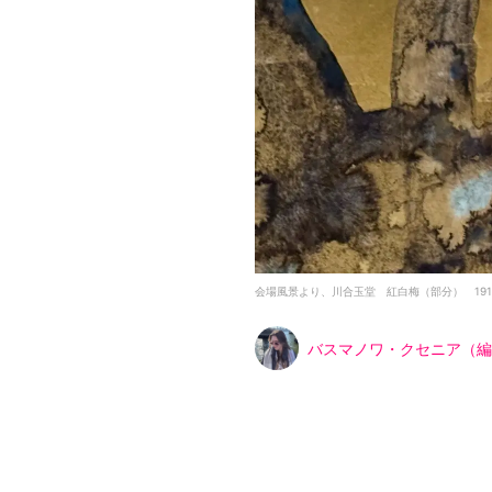
LINE
メールマガジン
Tokyo Art Beatとは
会員サービスについて
広告・タイアップ記事
展覧会情報の掲載
よくある質問
プライバシーポリシー
会場風景より、川合玉堂 紅白梅（部分） 19
利用規約
バスマノワ・クセニア（編
クッキーの詳細