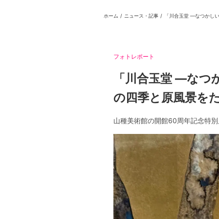
ホーム
/
ニュース・記事
/
日本
English
語
En
Ja
ログイン
戻る
ホーム
フォトレポート
「川合玉堂 ―なつ
の四季と原風景を
山種美術館の開館60周年記念特別
ログイン
Instagram
X
YouTube
Facebook