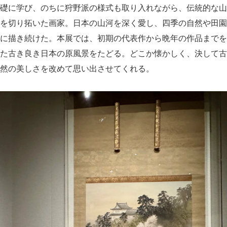
礎に学び、のちに狩野派の様式も取り入れながら、伝統的な山
を切り拓いた画家。日本の山河を深く愛し、四季の自然や田園
に描き続けた。本展では、初期の代表作から晩年の作品までを
た古き良き日本の原風景をたどる。どこか懐かしく、決して古
然の美しさを改めて思い出させてくれる。