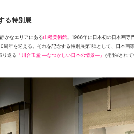
する特別展
静かなエリアにある
山種美術館
。1966年に日本初の日本画専
60周年を迎える。
それを記念する
特別展第1弾として、日本画
を振り返る
「川合玉堂 ―なつかしい日本の情景―」
が開催されて