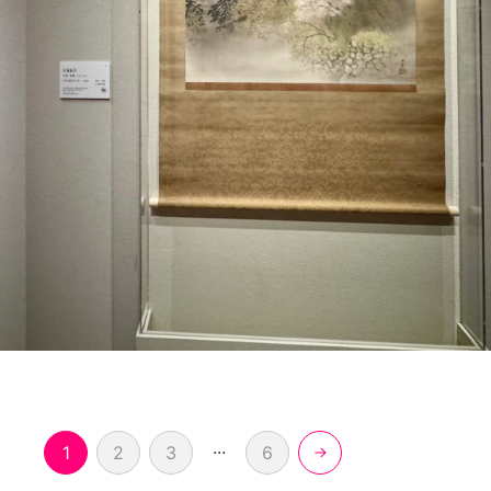
...
1
2
3
6