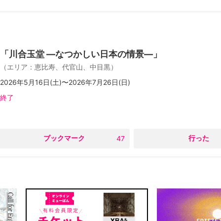
「川合玉堂 ―なつかしい日本の情景―」
（
エリア
：
恵比寿、代官山、中目黒
）
2026年5月16日(土)〜2026年7月26日(日)
終了
○
ブックマーク
○
行った
47