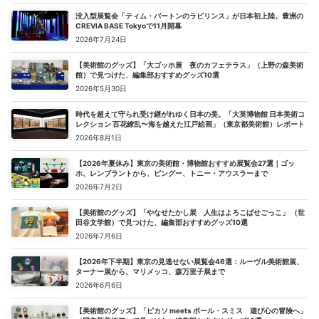
没入型展覧会「ティム・バートンのラビリンス」が日本初上陸。豊洲の
CREVIA BASE Tokyoで11月開幕
2026年7月24日
【美術館のグッズ】「大ゴッホ展 夜のカフェテラス」（上野の森美術
館）で見つけた、編集部おすすめグッズ10選
2026年5月30日
時代を超えて守られ受け継がれゆく日本の美。「大英博物館 日本美術コ
レクション 百花繚乱〜海を越えた江戸絵画」（東京都美術館）レポート
2026年8月1日
【2026年夏休み】東京の美術館・博物館おすすめ展覧会27選｜ゴッ
ホ、レンブラントから、ピングー、トニー・アウスラーまで
2026年7月2日
【美術館のグッズ】「やなせたかし展 人生はよろこばせごっこ」 （世
田谷文学館）で見つけた、編集部おすすめグッズ10選
2026年7月6日
【2026年下半期】東京の見逃せない展覧会46選：ルーヴル美術館展、
ターナー展から、マリメッコ、森万里子展まで
2026年6月6日
【美術館のグッズ】「ピカソ meets ポール・スミス 遊び心の冒険へ」