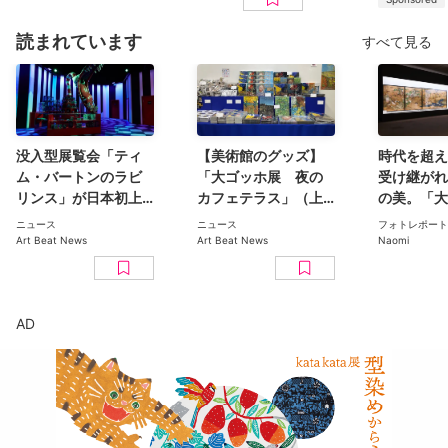
読まれています
すべて見る
没入型展覧会「ティ
【美術館のグッズ】
時代を超え
ム・バートンのラビ
「大ゴッホ展 夜の
受け継がれ
リンス」が日本初上
カフェテラス」（上
の美。「大
陸。豊洲のCREVIA
野の森美術館）で見
日本美術コ
ニュース
ニュース
フォトレポート
BASE Tokyoで11月開
つけた、編集部おす
ン 百花繚乱〜海を越
Art Beat News
Art Beat News
Naomi
幕
すめグッズ10選
えた江戸絵
京都美術館
ト
AD