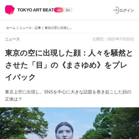
ログイン
Ja
En
ホーム
/
ニュース・記事
/
東京の空に出現した顔：人々を騒然とさせた「目」の《まさゆめ》をプレイバック
ニュース
公開日：2021年7月20日
東京の空に出現した顔：人々を騒然と
させた「目」の《まさゆめ》をプレ
イバック
東京上空に出現し、SNSを中心に大きな話題を巻き起こした顔の
正体は？