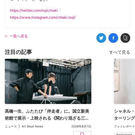
https://twitter.com/nojichiaki
https://www.instagram.com/chiaki.noji/
一覧へ戻る
注目の記事
すべて見る
髙橋一生、ふたたび「伴走者」に。国立新美
シャネル・
術館で展示・上映される《関わり混ざる三日
ターリング
間》が記録した「見えない時間」
く味わうギ
ニュース
Art Beat News
2026年8月7日
フォトレポート
Sponsored