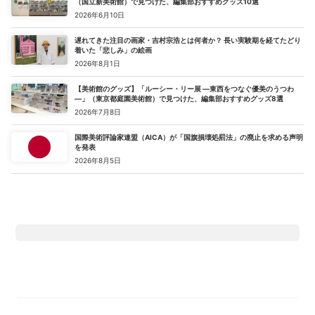
（国立新美術館）で見つけた、編集部おすすめグッズ10選
2026年6月10日
遅れてきた注目の画家・吉村宗浩とは何者か？ 長い実験期を経てたどり
着いた「悲しみ」の絵画
2026年8月1日
【美術館のグッズ】「ルーシー・リー展 ―東西をつなぐ優美のうつわ
―」（東京都庭園美術館）で見つけた、編集部おすすめグッズ8選
2026年7月8日
国際美術評論家連盟（AICA）が「国旗損壊処罰法」の廃止を求める声明
を発表
2026年8月5日