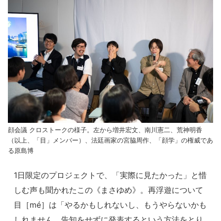
顔会議 クロストークの様子。左から増井宏文、南川憲二、荒神明香
（以上、「目」メンバー）、法廷画家の宮脇周作、「顔学」の権威であ
る原島博
1日限定のプロジェクトで、「実際に見たかった」と惜
しむ声も聞かれたこの《まさゆめ》。再浮遊について
目［mé］は「やるかもしれないし、もうやらないかも
しれません。告知をせずに発表するという方法をとり