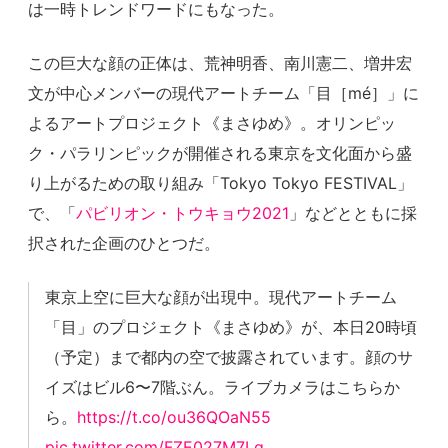
は一時トレンドワードにもなった。
この巨大な顔の正体は、荒神明香、南川憲二、増井宏
文が中心メンバーの現代アートチーム「目［mé］」に
よるアートプロジェクト《まさゆめ》。オリンピッ
ク・パラリンピックが開催される東京を文化面から盛
り上がるための取り組み「Tokyo Tokyo FESTIVAL」
で、「
パビリオン・トウキョウ2021
」などとともに採
択された企画のひとつだ。
東京上空に巨大な顔が出現中。現代アートチーム
「目」のプロジェクト《まさゆめ》が、本日20時頃
（予定）まで都内の空で披露されています。顔のサ
イズはビル6〜7階ぶん。ライブカメラはこちらか
ら。
https://t.co/ou36QOaN55
pic.twitter.com/FZE027M7Lq