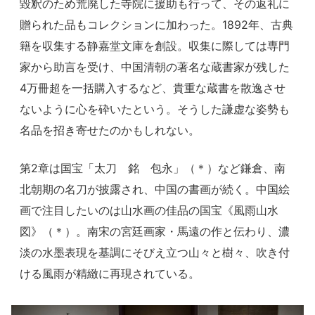
毀釈のため荒廃した寺院に援助も行って、その返礼に
贈られた品もコレクションに加わった。1892年、古典
籍を収集する静嘉堂文庫を創設。収集に際しては専門
家から助言を受け、中国清朝の著名な蔵書家が残した
4万冊超を一括購入するなど、貴重な蔵書を散逸させ
ないように心を砕いたという。そうした謙虚な姿勢も
名品を招き寄せたのかもしれない。
第2章は国宝「太刀 銘 包永」（＊）など鎌倉、南
北朝期の名刀が披露され、中国の書画が続く。中国絵
画で注目したいのは山水画の佳品の国宝《風雨山水
図》（＊）。南宋の宮廷画家・馬遠の作と伝わり、濃
淡の水墨表現を基調にそびえ立つ山々と樹々、吹き付
ける風雨が精緻に再現されている。