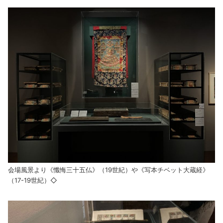
会場風景より《懺悔三十五仏》（19世紀）や《写本チベット大蔵経》
（17-19世紀）◇