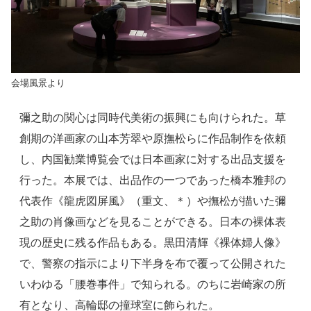
会場風景より
彌之助の関心は同時代美術の振興にも向けられた。草
創期の洋画家の山本芳翠や原撫松らに作品制作を依頼
し、内国勧業博覧会では日本画家に対する出品支援を
行った。本展では、出品作の一つであった橋本雅邦の
代表作《龍虎図屏風》（重文、＊）や撫松が描いた彌
之助の肖像画などを見ることができる。日本の裸体表
現の歴史に残る作品もある。黒田清輝《裸体婦人像》
で、警察の指示により下半身を布で覆って公開された
いわゆる「腰巻事件」で知られる。のちに岩崎家の所
有となり、高輪邸の撞球室に飾られた。