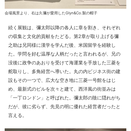
会場風景より、右は久彌が愛用したGlyn&Co.製の帽子
続く展観は、彌太郎以降の各人に章を割き、それぞれ
の収集と文化的貢献をたどる。第2章が取り上げる彌
之助は兄同様に漢学を学んだ後、米国留学を経験し
た。学問を好む温厚な人柄だったと言われるが、兄の
没後に政争のあおりを受けて海運業を手放した三菱を
舵取りし、多角経営へ導いた。丸の内ビジネス街の建
設もその一つで、広大な空き地に三菱一号館をはじ
め、最新式のビルを次々と建て、西洋風の街並みは
「一丁ロンドン」と呼ばれた。彌太郎の陰に隠れがち
だが、彼に劣らず、先見の明に優れた経営者だったと
言える。