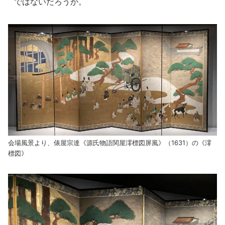
ではないだろうか。
会場風景より、俵屋宗達《源氏物語関屋澪標図屏風》（1631）の《澪
標図》