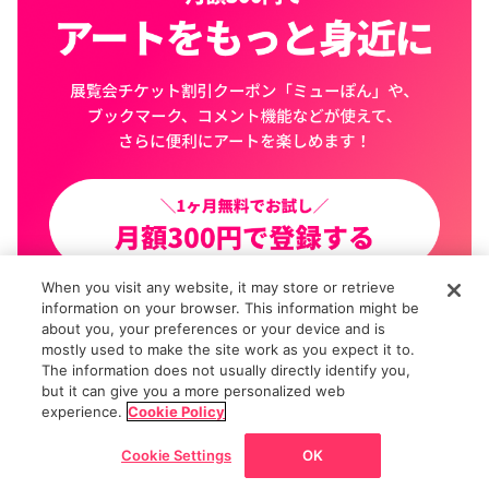
When you visit any website, it may store or retrieve
information on your browser. This information might be
about you, your preferences or your device and is
mostly used to make the site work as you expect it to.
The information does not usually directly identify you,
but it can give you a more personalized web
記事トップ
注目の記事
読まれています
新着記事
ニュース
フォ
experience.
Cookie Policy
Cookie Settings
OK
戻る
ホーム
ニュース/記事
展覧会
マップ
チケット割引