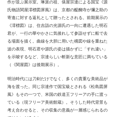
作が並ぶ展示室。琳派の祖、俵屋宗達による国宝《源
氏物語関屋澪標図屏風》は、京都の醍醐寺が彌之助の
寄進に対する返礼として贈ったとされる。前期展示の
《澪標図》は、住吉詣の光源氏の一向に遭遇した明石
君が、一行の華やかさに気後れして参詣せずに船で去
る場面を描く。曲線を大胆に用いた構図や線を重ねた
波の表現、明石君や源氏の姿は描かずに「すれ違い」
を示唆するなど、宗達らしい斬新な意匠に満ちている
（《関屋図》は後期展示）。
明治時代には刀剣だけでなく、多くの貴重な美術品が
海を渡った。同じ宗達作で国宝級とされる《松島図屏
風》もその一つで、米国の鉄道王フリーアの手に渡っ
ている（現フリーア美術館蔵）。そうした時代背景も
考え合わせると、その収集の意義が一層感じられるの