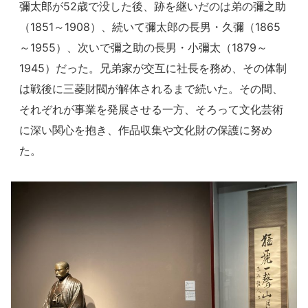
彌太郎が52歳で没した後、跡を継いだのは弟の彌之助
（1851～1908）、続いて彌太郎の長男・久彌（1865
～1955）、次いで彌之助の長男・小彌太（1879～
1945）だった。兄弟家が交互に社長を務め、その体制
は戦後に三菱財閥が解体されるまで続いた。その間、
それぞれが事業を発展させる一方、そろって文化芸術
に深い関心を抱き、作品収集や文化財の保護に努め
た。