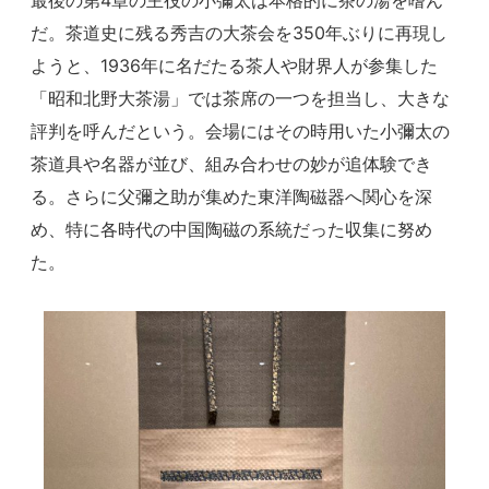
だ。茶道史に残る秀吉の大茶会を350年ぶりに再現し
ようと、1936年に名だたる茶人や財界人が参集した
「昭和北野大茶湯」では茶席の一つを担当し、大きな
評判を呼んだという。会場にはその時用いた小彌太の
茶道具や名器が並び、組み合わせの妙が追体験でき
る。さらに父彌之助が集めた東洋陶磁器へ関心を深
め、特に各時代の中国陶磁の系統だった収集に努め
た。