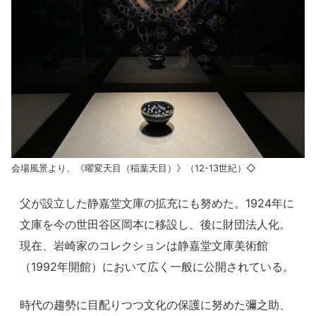
会場風景より、《曜変天目（稲葉天目）》（12-13世紀）◇
父が設立した静嘉堂文庫の拡充にも努めた。1924年に
文庫を今の世田谷区岡本に移設し、後に財団法人化。
現在、岩崎家のコレクションは静嘉堂文庫美術館
（1992年開館）において広く一般に公開されている。
時代の趨勢に目配りつつ文化の保護に努めた彌之助、