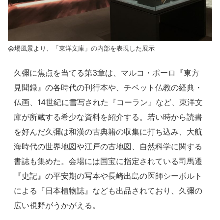
会場風景より、「東洋文庫」の内部を表現した展示
久彌に焦点を当てる第3章は、マルコ・ポーロ『東方
見聞録』の各時代の刊行本や、チベット仏教の経典・
仏画、14世紀に書写された『コーラン』など、東洋文
庫が所蔵する希少な資料を紹介する。若い時から読書
を好んだ久彌は和漢の古典籍の収集に打ち込み、大航
海時代の世界地図や江戸の古地図、自然科学に関する
書誌も集めた。会場には国宝に指定されている司馬遷
『史記』の平安期の写本や長崎出島の医師シーボルト
による『日本植物誌』なども出品されており、久彌の
広い視野がうかがえる。