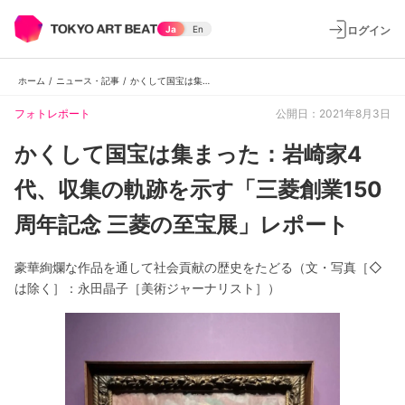
ログイン
Ja
En
ホーム
/
ニュース・記事
/
かくして国宝は集まった：岩崎家4代、収集の軌跡を示す「三菱創業150周年記念 三菱の至宝展」レポート
フォトレポート
公開日：2021年8月3日
かくして国宝は集まった：岩崎家4
代、収集の軌跡を示す「三菱創業150
周年記念 三菱の至宝展」レポート
豪華絢爛な作品を通して社会貢献の歴史をたどる（文・写真［◇
は除く］：永田晶子［美術ジャーナリスト］）