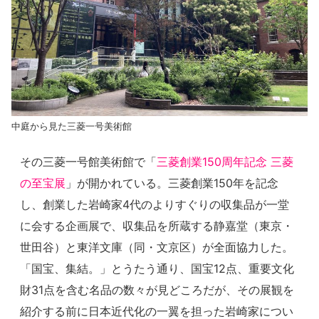
中庭から見た三菱一号美術館
その三菱一号館美術館で「
三菱創業150周年記念 三菱
の至宝展
」が開かれている。三菱創業150年を記念
し、創業した岩崎家4代のよりすぐりの収集品が一堂
に会する企画展で、収集品を所蔵する静嘉堂（東京・
世田谷）と東洋文庫（同・文京区）が全面協力した。
「国宝、集結。」とうたう通り、国宝12点、重要文化
財31点を含む名品の数々が見どころだが、その展観を
紹介する前に日本近代化の一翼を担った岩崎家につい