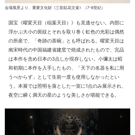
会場風景より、重要文化財《三彩貼花文壷》（7-8世紀）
国宝《曜変天目（稲葉天目）》も見逃せない。内部に
浮かぶ大小の斑紋とそれを取り巻く虹色の光彩は偶然
の所産で、「奇跡の茶碗」とも呼ばれる。曜変天目は
南宋時代の中国福建省建窯で焼成されたもので、完品
は本作を含め日本の3点しか現存しない。小彌太は昭
和初期に本作を入手したもの、「天下の名器を私に用
うべからず」として生前一度も使用しなかったとい
う。本展では照明を落とした一室に1点のみ展示され、
夜空に瞬く満天の星のような美しさが堪能できる。