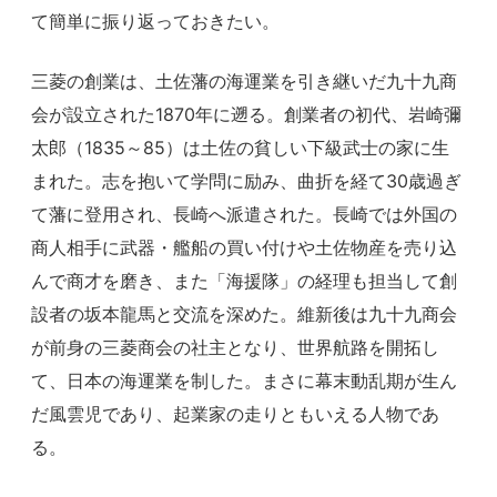
て簡単に振り返っておきたい。
三菱の創業は、土佐藩の海運業を引き継いだ九十九商
会が設立された1870年に遡る。創業者の初代、岩崎彌
太郎（1835～85）は土佐の貧しい下級武士の家に生
まれた。志を抱いて学問に励み、曲折を経て30歳過ぎ
て藩に登用され、長崎へ派遣された。長崎では外国の
商人相手に武器・艦船の買い付けや土佐物産を売り込
んで商才を磨き、また「海援隊」の経理も担当して創
設者の坂本龍馬と交流を深めた。維新後は九十九商会
が前身の三菱商会の社主となり、世界航路を開拓し
て、日本の海運業を制した。まさに幕末動乱期が生ん
だ風雲児であり、起業家の走りともいえる人物であ
る。