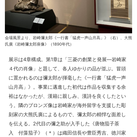
会場風景より、岩崎彌太郎《一行書「猛虎一声山月高」》（右）、大熊
氏廣《岩崎彌太郎座像》（1890年代）
展示は4章構成。第1章は「三菱の創業と発展―岩崎家
４代の肖像」と題して、各人ゆかりの品が並ぶ。冒頭
に置かれるのは彌太郎が揮毫した《一行書「猛虎一声
山月高」》。事業に邁進した初代は作品を収集する余
裕はなかったが、漢籍に親しみ、漢詩を良くしたとい
う。隣のブロンズ像は岩崎家が海外留学を支援した彫
刻家の大熊氏廣によるもので、彌太郎の精悍な面差し
を伝える。2代目の彌之助が入手した《唐物茄子茶
入 付藻茄子》（＊）は織田信長や豊臣秀吉、徳川家