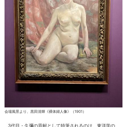
会場風景より、黒田清輝《裸体婦人像》（1901）
3代目・久彌の貢献として特筆されるのは、東洋学の