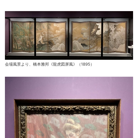
会場風景より、橋本雅邦《龍虎図屏風》（1895）