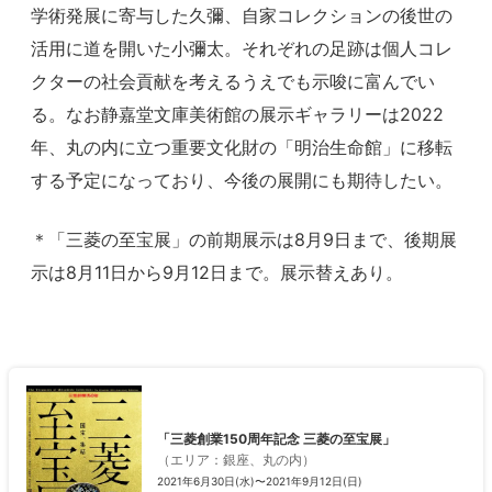
学術発展に寄与した久彌、自家コレクションの後世の
活用に道を開いた小彌太。それぞれの足跡は個人コレ
クターの社会貢献を考えるうえでも示唆に富んでい
る。なお静嘉堂文庫美術館の展示ギャラリーは2022
年、丸の内に立つ重要文化財の「明治生命館」に移転
する予定になっており、今後の展開にも期待したい。
＊「三菱の至宝展」の前期展示は8月9日まで、後期展
示は8月11日から9月12日まで。展示替えあり。
「三菱創業150周年記念 三菱の至宝展」
（
エリア
：
銀座、丸の内
）
2021年6月30日(水)〜2021年9月12日(日)