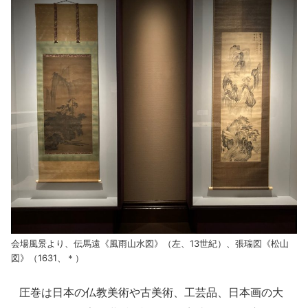
会場風景より、伝馬遠《風雨山水図》（左、13世紀）、張瑞図《松山
図》（1631、＊）
圧巻は日本の仏教美術や古美術、工芸品、日本画の大