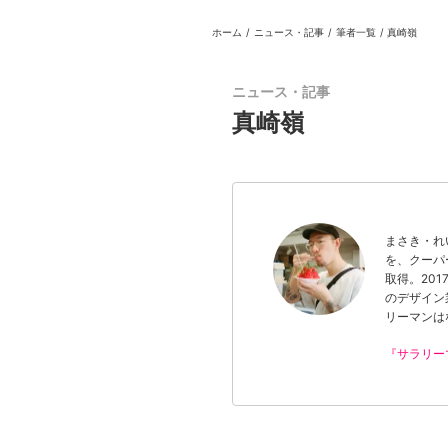
ホーム
/
ニュース・記事
/
筆者一覧
/
真崎嶺
日本
English
語
En
Ja
ログイン
ニュース・記事
戻る
ホーム
真崎嶺
まさき・れ
を、クーパ
取得。20
のデザイン
リーマンは
ログイン
Instagram
『サラリー
X
YouTube
Facebook