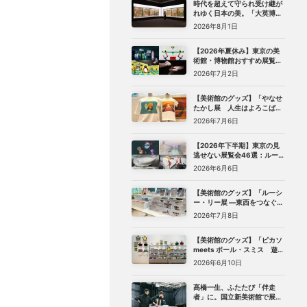
時代を超えて守られ受け継が
れゆく日本の美。「大英博物
館 日本美術コレクション 百花
2026年8月1日
繚乱〜海を越えた江戸絵画」
（東京都美術館）レポート
【2026年夏休み】東京の美
術館・博物館おすすめ展覧会
27選｜ゴッホ、レンブラント
2026年7月2日
から、ピングー、トニー・ア
ウスラーまで
【美術館のグッズ】「やなせ
たかし展 人生はよろこばせ
ごっこ」 （世田谷文学館）で
2026年7月6日
見つけた、編集部おすすめグ
ッズ10選
【2026年下半期】東京の見
逃せない展覧会46選：ルーヴ
ル美術館展、ターナー展か
2026年6月6日
ら、マリメッコ、森万里子展
まで
【美術館のグッズ】「ルーシ
ー・リー展 ―東西をつなぐ優
美のうつわ―」（東京都庭園
2026年7月8日
美術館）で見つけた、編集部
おすすめグッズ8選
【美術館のグッズ】「ピカソ
meets ポール・スミス 遊び
心の冒険へ」（国立新美術
2026年6月10日
館）で見つけた、編集部おす
すめグッズ10選
髙橋一生、ふたたび「伴走
者」に。国立新美術館で展
示・上映される《関わり混ざ