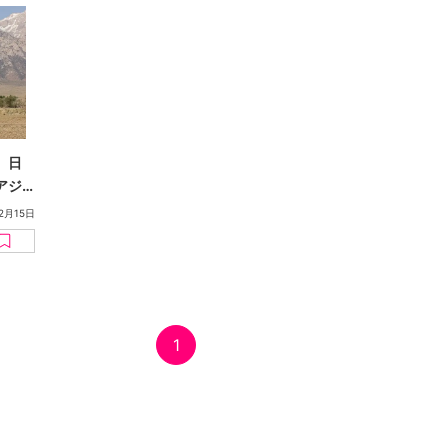
。日
アジ
：真
12月15日
1