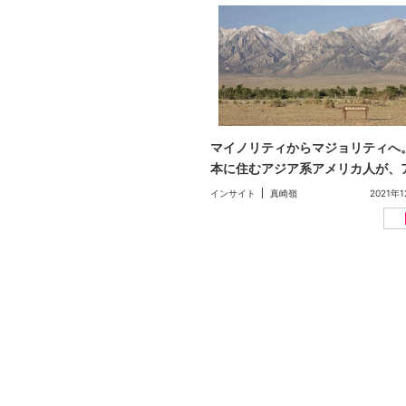
LINE
メールマガジン
Tokyo Art Beatとは
会員サービスについて
広告・タイアップ記事
マイノリティからマジョリティへ
本に住むアジア系アメリカ人が、
展覧会情報の掲載
ア人ヘイトについて思うこと（文
インサイト
真崎嶺
2021年
よくある質問
崎嶺）
プライバシーポリシー
利用規約
クッキーの詳細