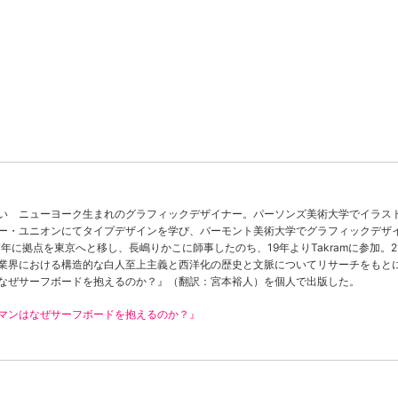
ニュース/記事
展覧会
記事トップ
注目の記事
読まれています
新着記事
ニュース
フォトレポート
インタビュー
インサイト
い ニューヨーク生まれのグラフィックデザイナー。パーソンズ美術大学でイラス
レビュー
ー・ユニオンにてタイプデザインを学び、バーモント美術大学でグラフィックデザ
TABからのお知らせ
シリーズ一覧
17年に拠点を東京へと移し、長嶋りかこに師事したのち、19年よりTakramに参加。2
業界における構造的な白人至上主義と西洋化の歴史と文脈についてリサーチをもと
なぜサーフボードを抱えるのか？』（翻訳：宮本裕人）を個人で出版した。
マンはなぜサーフボードを抱えるのか？』