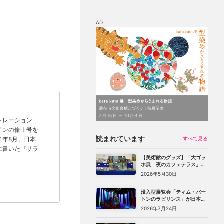
AD
マップ
チケット割引
トレーション
インの修士号を
読まれています
1年8月、日本
すべて見る
に書いた『サラ
【美術館のグッズ】「大ゴッ
ホ展 夜のカフェテラス」
（上野の森美術館）で見つけ
2026年5月30日
た、編集部おすすめグッズ10
選
没入型展覧会「ティム・バー
トンのラビリンス」が日本初
上陸。豊洲のCREVIA BASE
2026年7月24日
Tokyoで11月開幕