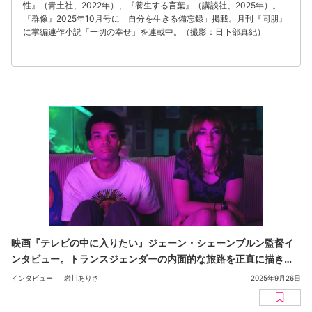
性』（青土社、2022年）、『養生する言葉』（講談社、2025年）。
『群像』2025年10月号に「自分を生きる備忘録」掲載。月刊『同朋』
に掌編連作小説「一切の幸せ」を連載中。（撮影：日下部真紀）
映画『テレビの中に入りたい』ジェーン・シェーンブルン監督イ
ンタビュー。トランスジェンダーの内面的な旅路を正直に描きた
かった（聞き手：岩川ありさ）
インタビュー
岩川ありさ
2025年9月26日