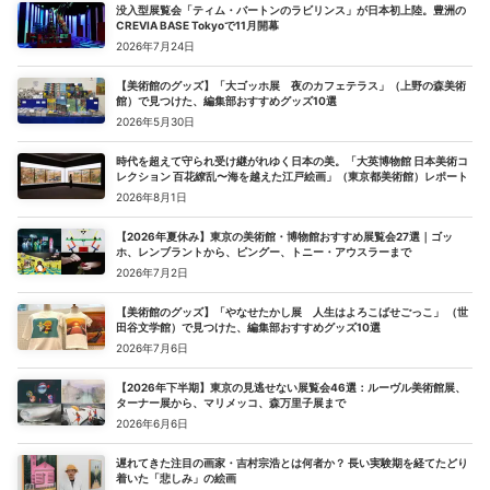
没入型展覧会「ティム・バートンのラビリンス」が日本初上陸。豊洲の
CREVIA BASE Tokyoで11月開幕
2026年7月24日
【美術館のグッズ】「大ゴッホ展 夜のカフェテラス」（上野の森美術
館）で見つけた、編集部おすすめグッズ10選
2026年5月30日
時代を超えて守られ受け継がれゆく日本の美。「大英博物館 日本美術コ
レクション 百花繚乱〜海を越えた江戸絵画」（東京都美術館）レポート
2026年8月1日
【2026年夏休み】東京の美術館・博物館おすすめ展覧会27選｜ゴッ
ホ、レンブラントから、ピングー、トニー・アウスラーまで
2026年7月2日
【美術館のグッズ】「やなせたかし展 人生はよろこばせごっこ」 （世
田谷文学館）で見つけた、編集部おすすめグッズ10選
2026年7月6日
【2026年下半期】東京の見逃せない展覧会46選：ルーヴル美術館展、
ターナー展から、マリメッコ、森万里子展まで
2026年6月6日
遅れてきた注目の画家・吉村宗浩とは何者か？ 長い実験期を経てたどり
着いた「悲しみ」の絵画