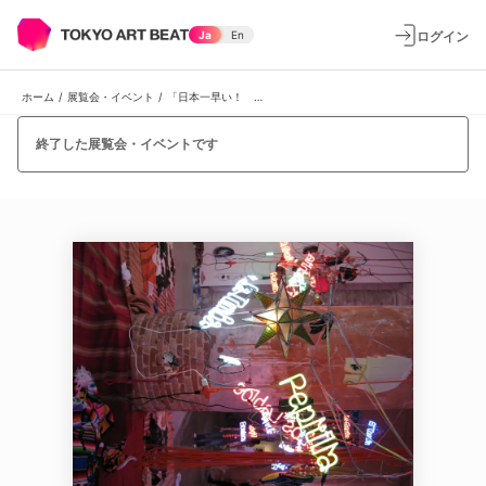
ログイン
Ja
En
ホーム
/
展覧会・イベント
/
「日本一早い！ ヴェネチア・ビエンナーレ速報」展
終了した展覧会・イベントです