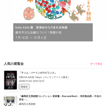
人気の展覧会
すべて見る
「ティム・バートンのラビリンス」
CREVIA BASE Tokyo（クレヴィアベース東京）
2026/11/25-2027/2/21
開催前
「練馬区立美術館コレクション 若林奮－Run and Rest－ 寺田真由美－不在の
存在－」
練馬区立美術館