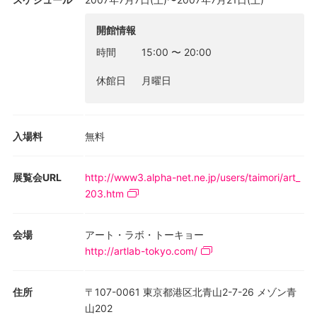
今回の正式参加国は80カ国近く。台湾など、政治的理由で正式参
加できない国も関連企画として相当数が参加しているおり、他の
開館情報
国際展と比べて世界情勢がリアルに透けてみえる。
時間
15:00
〜
20:00
企画展のほうは、ビエンナーレ史上初のアメリカ人、Robert Storr
休館日
月曜日
のキュレーションによる “Think with the Senses−Feel with the
Mind. Art in the Present Tense” 「五感で考え頭で感じる。現在時
制のArt」といったニュアンス。目下進行中の現在のアートにスポ
入場料
無料
ットをあてた展示で、100人を超えるアーティストが参加してい
る。
展覧会URL
http://www3.alpha-net.ne.jp/users/taimori/art_
リポーター:
203.htm
森下泰輔: Artist。美術評論家。銀座芸術研究所ディレクター。
菅間圭子: Artist。Performer。銀座芸術研究所ディレクター。
会場
アート・ラボ・トーキョー
http://artlab-tokyo.com/
住所
〒107-0061 東京都港区北青山2-7-26 メゾン青
山202