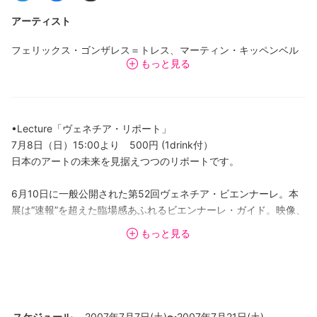
アーティスト
フェリックス・ゴンザレス＝トレス、マーティン・キッペンベル
もっと見る
ガー、ジェーソン・ローズ、ソフィ・カル、トレーシー・エミ
ン、ロバート・ストア、岡部昌生、森下泰輔、菅間圭子
他
•Lecture「ヴェネチア・リポート」
7月8日（日）15:00より 500円 (1drink付）
日本のアートの未来を見据えつつのリポートです。
6月10日に一般公開された第52回ヴェネチア・ビエンナーレ。本
展は“速報”を超えた臨場感あふれるビエンナーレ・ガイド。映像、
写真、カタログに加えて、フェリックス・ゴンザレス＝トレスの
もっと見る
作品の一部であるポスターやキャンディーなど、会場でしか手に
入らない限定アートグッズを展示。実際にヴェネチアの会場に足
を運んだかのような気分ににさせるホットでビビッドな情報をお
届けします。
スケジュール
2007年7月7日(土)〜2007年7月21日(土)