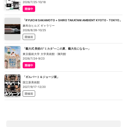
2026/7/25-10/18
開催中
「RYUICHI SAKAMOTO + SHIRO TAKATANI AMBIENT KYOTO - TOKYO」
麻布台ヒルズ ギャラリー
2026/8/28-10/25
開催前
「藝大式 美術の“ミカタ”―この夏、藝大生になる―」
東京藝術大学 大学美術館・陳列館
2026/7/24-9/23
開催中
「ギルバート＆ジョージ展」
国立新美術館
2027/9/17-12/20
開催前