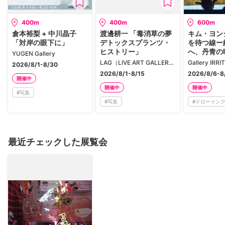
400m
400m
600m
倉本裕梨 + 中川晶子
渡邊耕一 「毒消草の夢
キム・ヨン
「対岸の眼下に」
デトックスプランツ・
を待つ線ー
ヒストリー」
へ、丹青の
YUGEN Gallery
LAG（LIVE ART GALLERY）
2026/8/1-8/30
2026/8/1-8/15
2026/8/6-8
開催中
開催中
開催中
#
写真
#
写真
#
ドローイン
最近チェックした展覧会