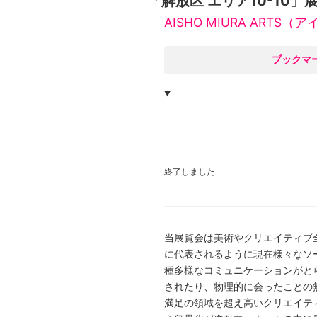
「解放区 エリア10-10」
AISHO MIURA ART
○
ブックマ
終了しました
当展覧会は美術やクリエイティブ全般の
に代表されるように現在様々なソ
種多様なコミュニケーションがと
されたり、物理的に会ったことの
満足の領域を超え高いクリエイテ