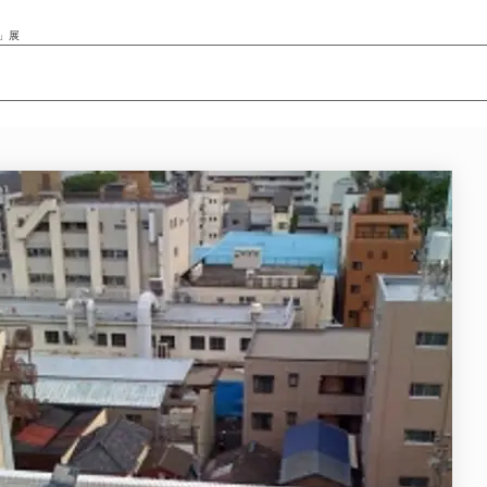
0」展
ニュース/記事
展覧会