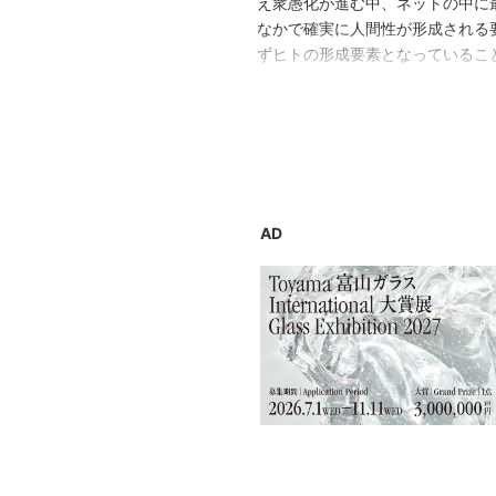
え衆愚化が進む中、ネットの中に
なかで確実に人間性が形成される
ずヒトの形成要素となっているこ
それらを通して形成されたコミュ
想を生みそれをまた幾多あるウェ
ンを通して、新たなる土着したコ
いかと考えております。
AD