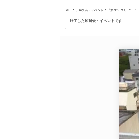
ホーム
/
展覧会・イベント
/
「解放区 エリア10-1
日本
English
語
En
Ja
ログイン
終了した展覧会・イベントです
戻る
ホーム
ログイン
Instagram
X
YouTube
Facebook
LINE
メールマガジン
Tokyo Art Beatとは
会員サービスについて