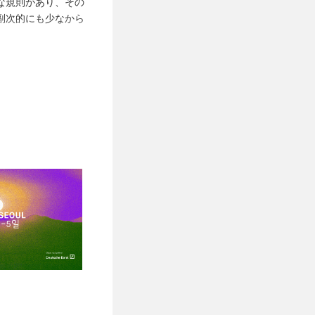
な規則があり、その
副次的にも少なから
の立体的な解釈や思
がこれらのアクショ
とができるのではな