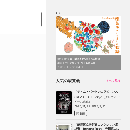
AD
マップ
チケット割引
人気の展覧会
すべて見る
「ティム・バートンのラビリンス」
CREVIA BASE Tokyo（クレヴィア
ベース東京）
2026/11/25-2027/2/21
開催前
「練馬区立美術館コレクション 若
林奮－Run and Rest－ 寺田真由美