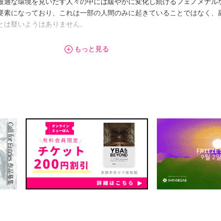
最適な環境を見いだす人々の中には緩やかに変化し続けるフェノメナル
要素になっており、これは一部の人間のみに起きていることではなく、
とは疑いようはありません。
ニケーションやクリエイティブにゆるやかな場を与え、さらなる高次元
もっと見る
ブコミュニティーに還元する。いささか強制的なこころみではあります
ミュニティーを築くことができれば、また多くの大切な"何か"を生むこ