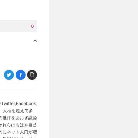
0
er,Facebook
、人種を超えて多
の批評をあおぎ議論
それらはもはや自己
的にネット人口が増