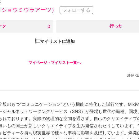
展
S（アイショウミウラアーツ）
フォローする
ーク
○
行った
0
マイリストに追加
マイページ・マイリスト一覧へ
SHARE
もつ"コミュニケーション"という機能に特化した試行です。MixiやTwitt
ーシャルネットワークングサービス（SNS）が登場し世代や職種、国境
られております。実際の物理的な空間を通さず、自己のクリエイティブ
無いもの同士が新しいクリエイティブを生み発信されたりしています。
ィビティーを持ち現実世界で様々な事柄に影響を及ぼしています。爆発