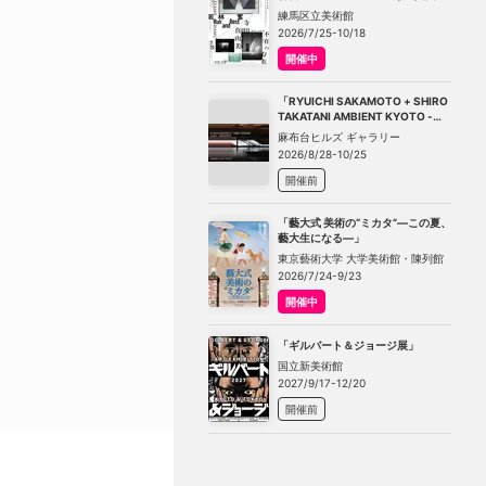
－不在の存在－」
練馬区立美術館
2026/7/25-10/18
開催中
「RYUICHI SAKAMOTO + SHIRO
TAKATANI AMBIENT KYOTO -
TOKYO」
麻布台ヒルズ ギャラリー
2026/8/28-10/25
開催前
「藝大式 美術の“ミカタ”―この夏、
藝大生になる―」
東京藝術大学 大学美術館・陳列館
2026/7/24-9/23
開催中
「ギルバート＆ジョージ展」
国立新美術館
2027/9/17-12/20
開催前