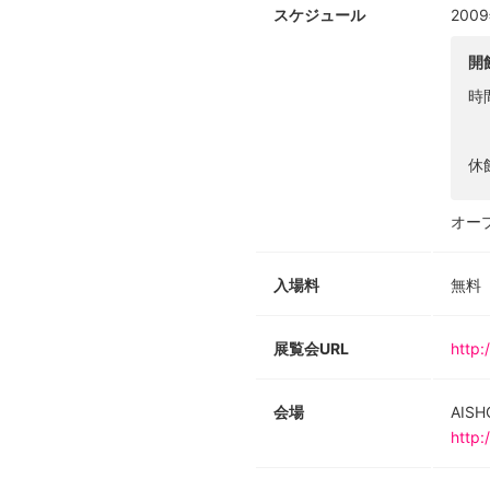
スケジュール
200
開
時
休
オープ
入場料
無料
展覧会URL
http:
会場
AIS
http: